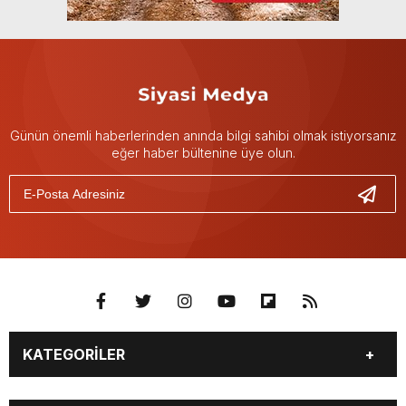
Günün önemli haberlerinden anında bilgi sahibi olmak istiyorsanız
eğer haber bültenine üye olun.
KATEGORİLER
GÜNDEM
DÜNYA