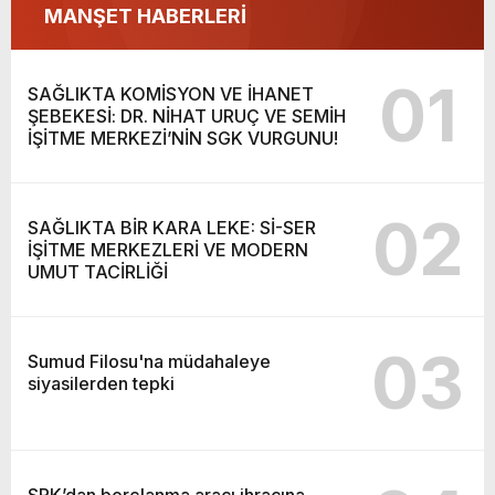
MANŞET HABERLERİ
01
SAĞLIKTA KOMİSYON VE İHANET
ŞEBEKESİ: DR. NİHAT URUÇ VE SEMİH
İŞİTME MERKEZİ’NİN SGK VURGUNU!
02
SAĞLIKTA BİR KARA LEKE: Sİ-SER
İŞİTME MERKEZLERİ VE MODERN
UMUT TACİRLİĞİ
03
Sumud Filosu'na müdahaleye
siyasilerden tepki
SPK’dan borçlanma aracı ihracına