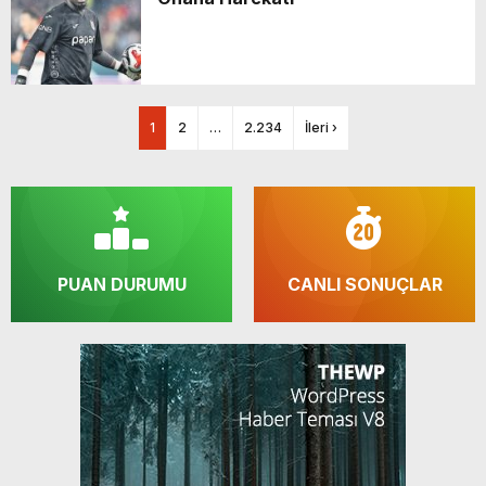
1
2
…
2.234
İleri ›
PUAN DURUMU
CANLI SONUÇLAR