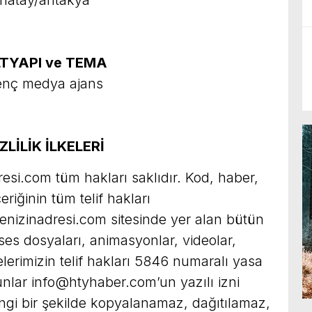
TYAPI ve TEMA
enç medya ajans
ZLİLİK İLKELERİ
esi.com tüm hakları saklıdır. Kod, haber,
çeriğinin tüm telif hakları
 sitenizinadresi.com sitesinde yer alan bütün
 ses dosyaları, animasyonlar, videolar,
erimizin telif hakları 5846 numaralı yasa
unlar
info@htyhaber.com
’un yazılı izni
angi bir şekilde kopyalanamaz, dağıtılamaz,