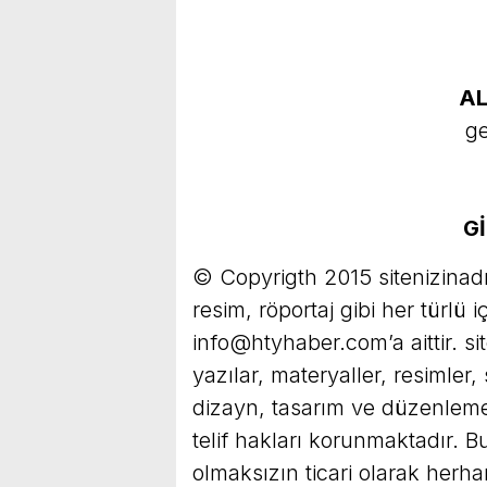
AL
g
Gİ
© Copyrigth 2015 sitenizinadr
resim, röportaj gibi her türlü i
info@htyhaber.com
’a aittir.
yazılar, materyaller, resimler,
dizayn, tasarım ve düzenlemel
telif hakları korunmaktadır. B
olmaksızın ticari olarak herh