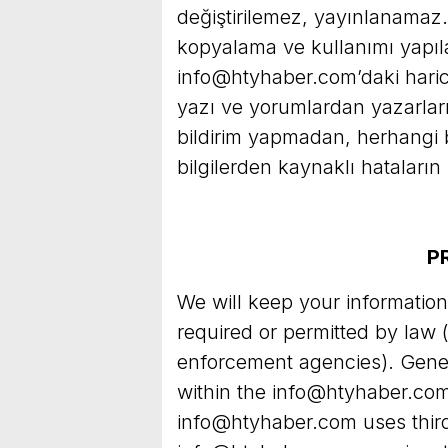
değiştirilemez, yayınlanamaz. 
kopyalama ve kullanımı yapı
info@htyhaber.com
’daki hari
yazı ve yorumlardan yazarlar
bildirim yapmadan, herhangi bi
bilgilerden kaynaklı hataların
P
We will keep your information
required or permitted by law
enforcement agencies). Genera
within the
info@htyhaber.co
info@htyhaber.com
uses third