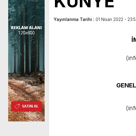
KÜNYE
Yayınlanma Tarihi :
01 Nisan 2022 - 23:
İ
(
in
GENEL
(
in