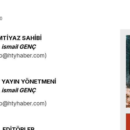
50
MTİYAZ SAHİBİ
ismail GENÇ
fo@htyhaber.com
)
 YAYIN YÖNETMENİ
ismail GENÇ
fo@htyhaber.com
)
EDİTÖRLER