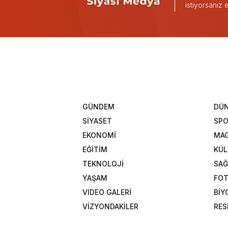
istiyorsanız
GÜNDEM
DÜ
SİYASET
SP
EKONOMİ
MAG
EĞİTİM
KÜL
TEKNOLOJİ
SAĞ
YAŞAM
FOT
VIDEO GALERİ
BİY
VİZYONDAKİLER
RES