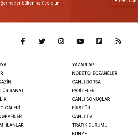
 eğer haber bültenine üye olun.
NYA
YAZARLAR
OR
NÖBETÇİ ECZANELER
AZİN
CANLI BORSA
TÜR SANAT
PARİTELER
LIK
CANLI SONUÇLAR
O GALERİ
FİKSTÜR
OGRAFİLER
CANLI TV
Mİ İLANLAR
TRAFİK DURUMU
KÜNYE