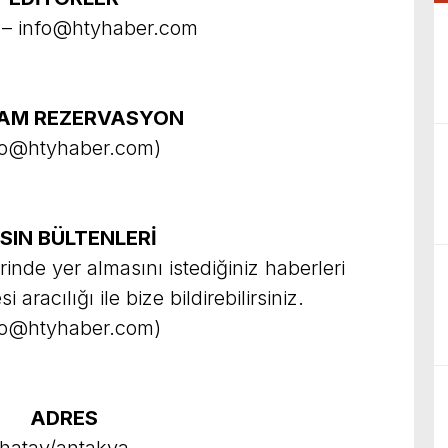
1 –
info@htyhaber.com
AM REZERVASYON
fo@htyhaber.com
)
SIN BÜLTENLERİ
lerinde yer almasını istediğiniz haberleri
 aracılığı ile bize bildirebilirsiniz.
fo@htyhaber.com
)
ADRES
hatay/antakya