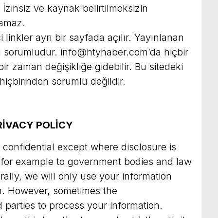
İzinsiz ve kaynak belirtilmeksizin
lamaz.
ci linkler ayrı bir sayfada açılır. Yayınlanan
ı sorumludur.
info@htyhaber.com
’da hiçbir
r zaman değişikliğe gidebilir. Bu sitedeki
 hiçbirinden sorumlu değildir.
RİVACY POLİCY
 confidential except where disclosure is
 (for example to government bodies and law
lly, we will only use your information
m
. However, sometimes the
 parties to process your information.