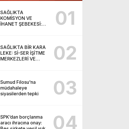
01
SAĞLIKTA
KOMİSYON VE
İHANET ŞEBEKESİ:
DR. NİHAT URUÇ VE
SEMİH İŞİTME
MERKEZİ’NİN SGK
02
VURGUNU!
SAĞLIKTA BİR KARA
LEKE: Sİ-SER İŞİTME
MERKEZLERİ VE
MODERN UMUT
TACİRLİĞİ
03
Sumud Filosu'na
müdahaleye
siyasilerden tepki
04
SPK’dan borçlanma
aracı ihracına onay:
Beş şirkete yeşil ışık