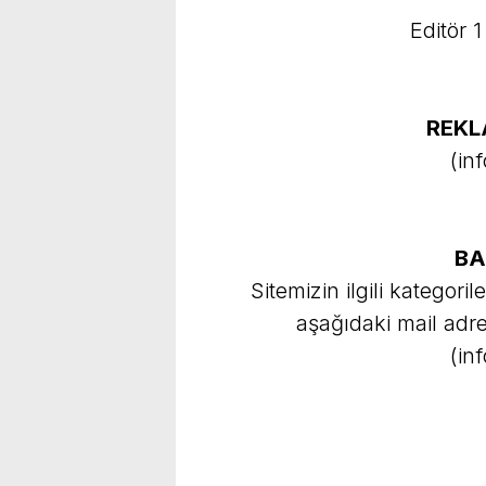
Editör 
REKL
(
in
BA
Sitemizin ilgili kategori
aşağıdaki mail adresi
(
in