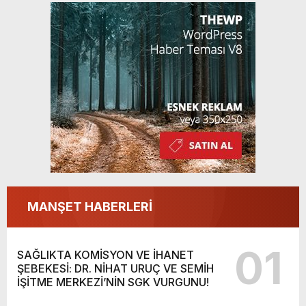
MANŞET HABERLERİ
01
SAĞLIKTA KOMİSYON VE İHANET
ŞEBEKESİ: DR. NİHAT URUÇ VE SEMİH
İŞİTME MERKEZİ’NİN SGK VURGUNU!