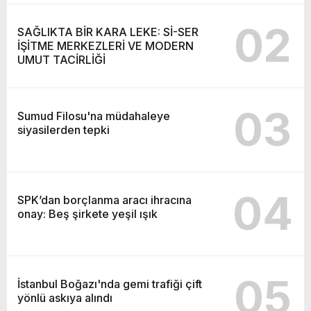
02
SAĞLIKTA BİR KARA LEKE: Sİ-SER
İŞİTME MERKEZLERİ VE MODERN
UMUT TACİRLİĞİ
03
Sumud Filosu'na müdahaleye
siyasilerden tepki
04
SPK’dan borçlanma aracı ihracına
onay: Beş şirkete yeşil ışık
05
İstanbul Boğazı'nda gemi trafiği çift
yönlü askıya alındı