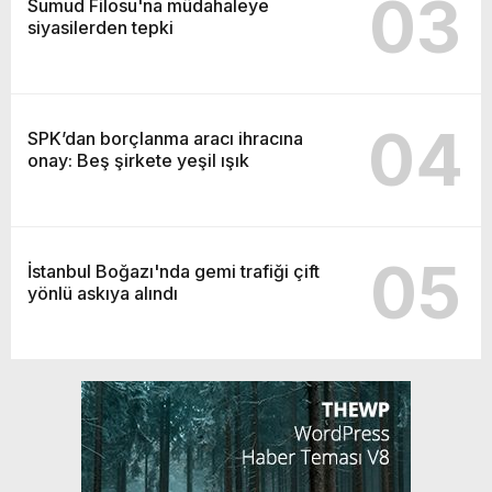
03
Sumud Filosu'na müdahaleye
siyasilerden tepki
04
SPK’dan borçlanma aracı ihracına
onay: Beş şirkete yeşil ışık
05
İstanbul Boğazı'nda gemi trafiği çift
yönlü askıya alındı