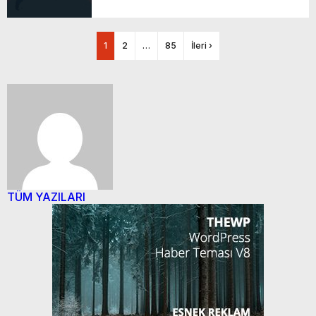
1
2
…
85
İleri ›
TÜM YAZILARI