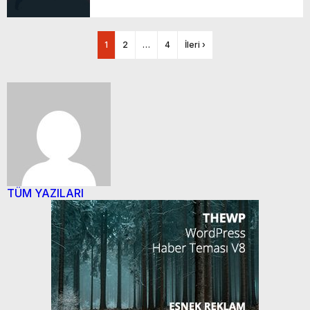
1
2
…
4
İleri ›
TÜM YAZILARI