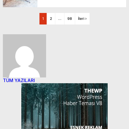
1
2
…
98
İleri ›
TÜM YAZILARI