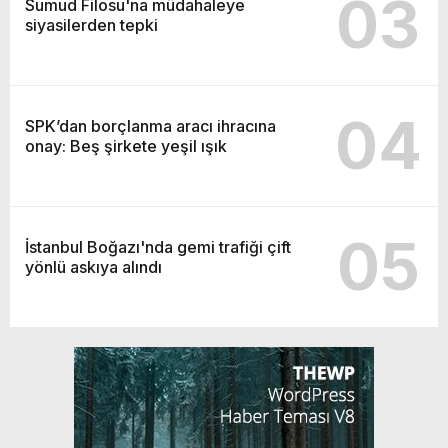
03
Sumud Filosu'na müdahaleye
siyasilerden tepki
04
SPK’dan borçlanma aracı ihracına
onay: Beş şirkete yeşil ışık
05
İstanbul Boğazı'nda gemi trafiği çift
yönlü askıya alındı