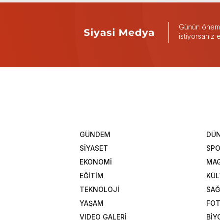
Günün önemli
istiyorsanız
GÜNDEM
DÜ
SİYASET
SP
EKONOMİ
MAG
EĞİTİM
KÜL
TEKNOLOJİ
SAĞ
YAŞAM
FOT
VIDEO GALERİ
BİY