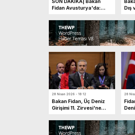
SON DAKİKA| Bakan
Baka
Fidan Avusturya'da:
Dış 
Gazze barış planına
Baka
uyulması önemli
görü
28 Nisan 2026 - 18:12
28 Nis
Bakan Fidan, Üç Deniz
Fida
Girişimi 11. Zirvesi'ne
Deni
Katıldı