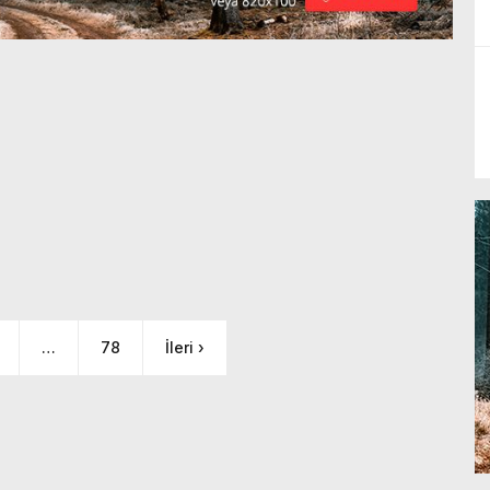
…
78
İleri ›