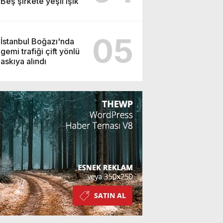
Beş şirkete yeşil ışık
05
İstanbul Boğazı'nda
gemi trafiği çift yönlü
askıya alındı