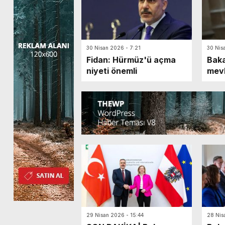
30 Nisan 2026 - 7:21
30 Nis
Fidan: Hürmüz'ü açma
Baka
niyeti önemli
mevk
aras
29 Nisan 2026 - 15:44
28 Nis