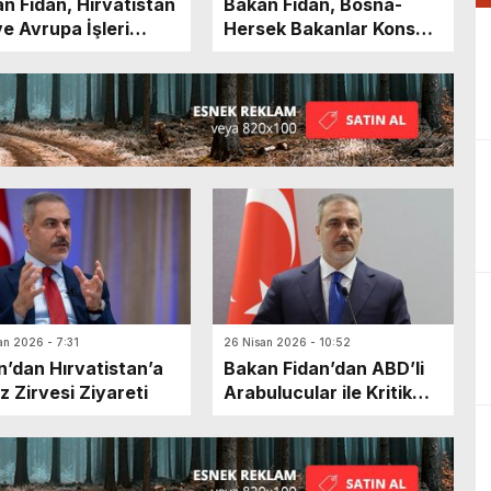
n Fidan, Hırvatistan
Bakan Fidan, Bosna-
ve Avrupa İşleri
Hersek Bakanlar Konseyi
nı Radman ile
Başkanı Kristo ile
ştü
görüştü
an 2026 - 7:31
26 Nisan 2026 - 10:52
n’dan Hırvatistan’a
Bakan Fidan’dan ABD’li
z Zirvesi Ziyareti
Arabulucular ile Kritik
Görüşme