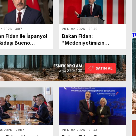
an 2026 - 3:07
29 Nisan 2026 - 20:40
T
n Fidan ile İspanyol
Bakan Fidan:
idaşı Bueno
"Medeniyetimizin
ında önemli görüşme
Tanıtılması Önemli Bir
Aşamadır"
an 2026 - 21:07
28 Nisan 2026 - 20:43