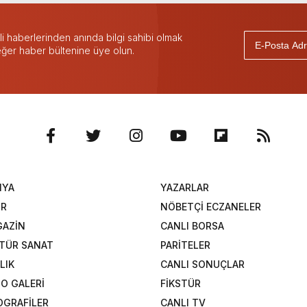
 haberlerinden anında bilgi sahibi olmak
 eğer haber bültenine üye olun.
NYA
YAZARLAR
OR
NÖBETÇİ ECZANELER
AZİN
CANLI BORSA
TÜR SANAT
PARİTELER
LIK
CANLI SONUÇLAR
O GALERİ
FİKSTÜR
OGRAFİLER
CANLI TV