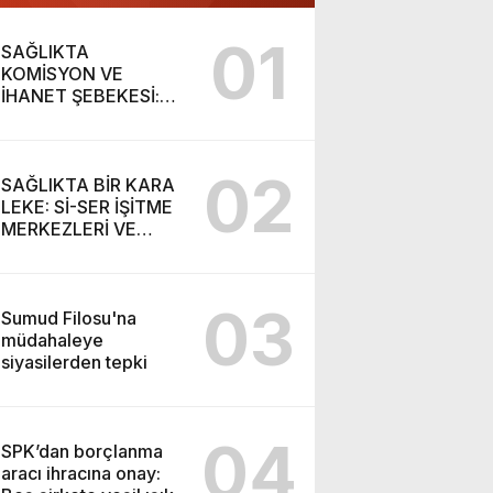
01
SAĞLIKTA
KOMİSYON VE
İHANET ŞEBEKESİ:
DR. NİHAT URUÇ VE
SEMİH İŞİTME
MERKEZİ’NİN SGK
02
VURGUNU!
SAĞLIKTA BİR KARA
LEKE: Sİ-SER İŞİTME
MERKEZLERİ VE
MODERN UMUT
TACİRLİĞİ
03
Sumud Filosu'na
müdahaleye
siyasilerden tepki
04
SPK’dan borçlanma
aracı ihracına onay: