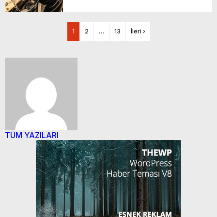
1
2
…
13
İleri ›
TÜM YAZILARI