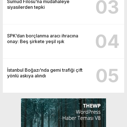
03
Sumud Filosu'na müdahaleye
siyasilerden tepki
04
SPK’dan borçlanma aracı ihracına
onay: Beş şirkete yeşil ışık
05
İstanbul Boğazı'nda gemi trafiği çift
yönlü askıya alındı