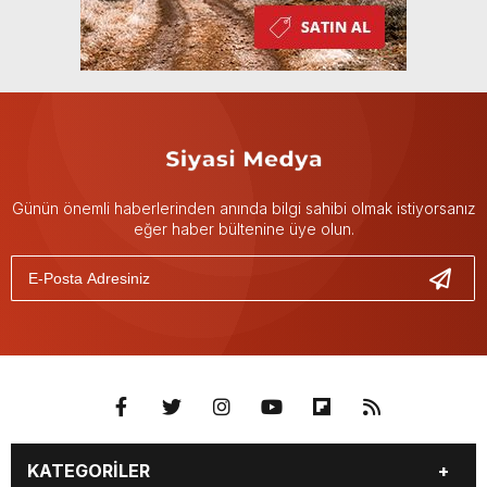
Günün önemli haberlerinden anında bilgi sahibi olmak istiyorsanız
eğer haber bültenine üye olun.
KATEGORİLER