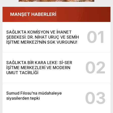
MANŞET HABERLERİ
01
SAĞLIKTA KOMİSYON VE İHANET
ŞEBEKESİ: DR. NİHAT URUÇ VE SEMİH
İŞİTME MERKEZİ’NİN SGK VURGUNU!
02
SAĞLIKTA BİR KARA LEKE: Sİ-SER
İŞİTME MERKEZLERİ VE MODERN
UMUT TACİRLİĞİ
03
Sumud Filosu'na müdahaleye
siyasilerden tepki