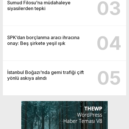
03
Sumud Filosu'na müdahaleye
siyasilerden tepki
04
SPK’dan borçlanma aracı ihracına
onay: Beş şirkete yeşil ışık
05
İstanbul Boğazı'nda gemi trafiği çift
yönlü askıya alındı