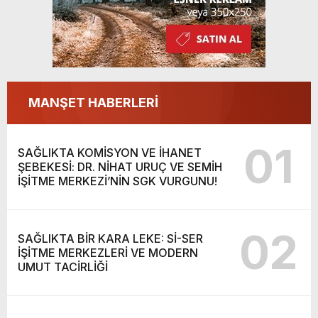
MANŞET HABERLERİ
01
SAĞLIKTA KOMİSYON VE İHANET
ŞEBEKESİ: DR. NİHAT URUÇ VE SEMİH
İŞİTME MERKEZİ’NİN SGK VURGUNU!
02
SAĞLIKTA BİR KARA LEKE: Sİ-SER
İŞİTME MERKEZLERİ VE MODERN
UMUT TACİRLİĞİ