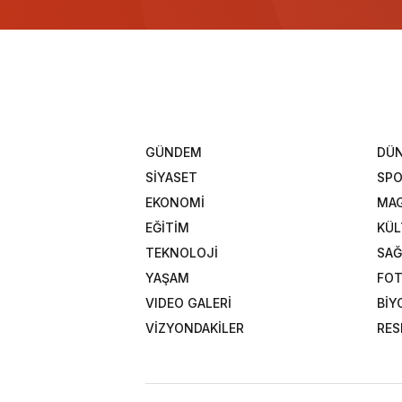
GÜNDEM
DÜ
SİYASET
SP
EKONOMİ
MAG
EĞİTİM
KÜL
TEKNOLOJİ
SAĞ
YAŞAM
FOT
VIDEO GALERİ
BİY
VİZYONDAKİLER
RES