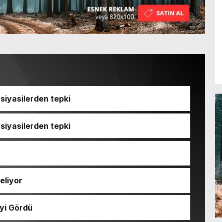
iyasilerden tepki
iyasilerden tepki
eliyor
yi Gördü