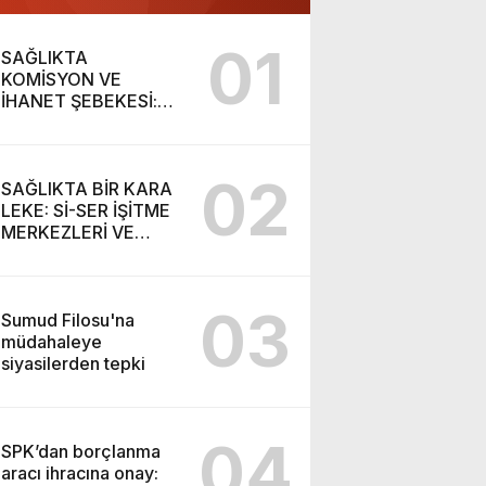
01
SAĞLIKTA
KOMİSYON VE
İHANET ŞEBEKESİ:
DR. NİHAT URUÇ VE
SEMİH İŞİTME
MERKEZİ’NİN SGK
02
VURGUNU!
SAĞLIKTA BİR KARA
LEKE: Sİ-SER İŞİTME
MERKEZLERİ VE
MODERN UMUT
TACİRLİĞİ
03
Sumud Filosu'na
müdahaleye
siyasilerden tepki
04
SPK’dan borçlanma
aracı ihracına onay: