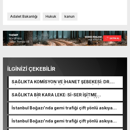
Adalet Bakanlığı
Hukuk
kanun
İLGİNİZİ ÇEKEBİLİR
SAĞLIKTA KOMİSYON VE İHANET ŞEBEKESİ: DR.
NİHAT URUÇ VE SEMİH İŞİTME MERKEZİ’NİN SGK
VURGUNU!
SAĞLIKTA BİR KARA LEKE: Sİ-SER İŞİTME
MERKEZLERİ VE MODERN UMUT TACİRLİĞİ
İstanbul Boğazı'nda gemi trafiği çift yönlü askıya
alındı
İstanbul Boğazı'nda gemi trafiği çift yönlü askıya
alındı