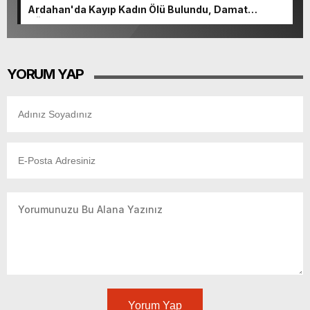
Ardahan'da Kayıp Kadın Ölü Bulundu, Damat
Gözaltında
YORUM YAP
Yorum Yap