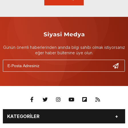
Günün önemli haberlerinden anında bilgi sahibi olmak istiyorsanız
eğer haber bültenine üye olun.
KATEGORİLER