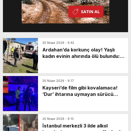
30 Nisan 2026 - 9:42
Ardahan’da korkunç olay! Yaşlı
kadın evinin ahırında ölü bulundu:
Katili en yakınıymış…
30 Nisan 2026 - 9:17
Kayseri’de film gibi kovalamaca!
‘Dur’ ihtarına uymayan sürücü
markette mahsur kaldı: Yaya olarak
kaçarken…
30 Nisan 2026 - 9:13
İstanbul merkezli 3 ilde alkol