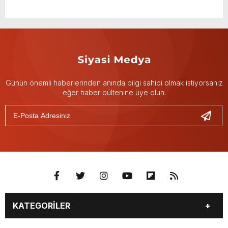
Günün önemli haberlerinden anında bilgi sahibi olmak istiyorsanız
eğer haber bültenine üye olun.
KATEGORİLER