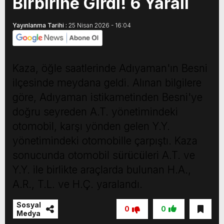
Birbirine Girdi! 6 Yaralı
Yayınlanma Tarihi :
25 Nisan 2026 - 16:04
Kaza, öğle saatlerinde Adıyaman'ın Besni
ilçesinde meydana geldi. Alınan bilgilere
göre, Adıyaman istikametinden Besni'ye
doğru seyreden A.T. yönetimindeki
otomobil, karşı yönden gelen Y.Y.
yönetimindeki otomobille çarpıştı. Kaza
sonucunda otomobil sürücüleri A.T. ve
Y.Y. ile birlikte araçlarda bulunan H.A.,
A.R., T.L. ve H.Ç. yaralandı.
Sosyal
0
0
Medya