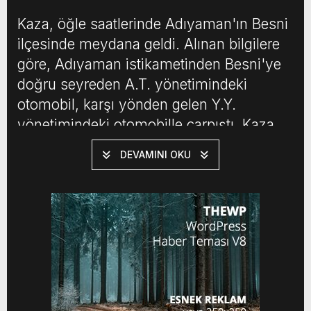
Kaza, öğle saatlerinde Adıyaman'ın Besni
ilçesinde meydana geldi. Alınan bilgilere
göre, Adıyaman istikametinden Besni'ye
doğru seyreden A.T. yönetimindeki
otomobil, karşı yönden gelen Y.Y.
yönetimindeki otomobille çarpıştı. Kaza
sonucunda otomobil sürücüleri A.T. ve
DEVAMINI OKU
Y.Y. ile birlikte araçlarda bulunan H.A.,
A.R., T.L. ve H.Ç. yaralandı.