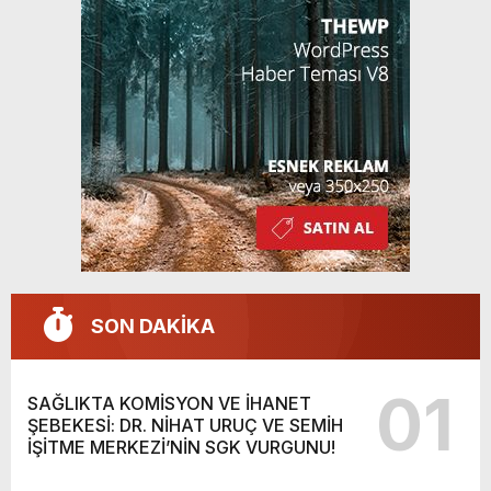
SON DAKİKA
01
SAĞLIKTA KOMİSYON VE İHANET
ŞEBEKESİ: DR. NİHAT URUÇ VE SEMİH
İŞİTME MERKEZİ’NİN SGK VURGUNU!