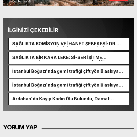
İLGİNİZİ ÇEKEBİLİR
SAĞLIKTA KOMİSYON VE İHANET ŞEBEKESİ: DR.
NİHAT URUÇ VE SEMİH İŞİTME MERKEZİ’NİN SGK
VURGUNU!
SAĞLIKTA BİR KARA LEKE: Sİ-SER İŞİTME
MERKEZLERİ VE MODERN UMUT TACİRLİĞİ
İstanbul Boğazı'nda gemi trafiği çift yönlü askıya
alındı
İstanbul Boğazı'nda gemi trafiği çift yönlü askıya
alındı
Ardahan'da Kayıp Kadın Ölü Bulundu, Damat
Gözaltında
YORUM YAP