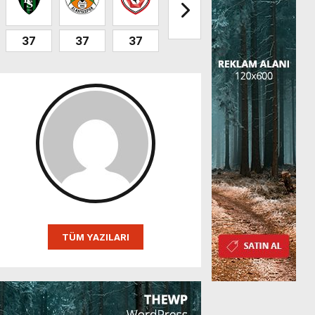
37
37
37
32
32
31
TÜM YAZILARI