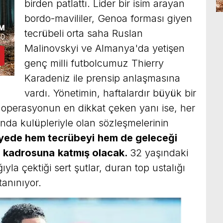
birden patlattı. Lider bir isim arayan
bordo-mavililer, Genoa forması giyen
tecrübeli orta saha Ruslan
Malinovskyi ve Almanya'da yetişen
genç milli futbolcumuz Thierry
Karadeniz ile prensip anlaşmasına
vardı. Yönetimin, haftalardır büyük bir
ki operasyonun en dikkat çeken yanı ise, her
da kulüpleriyle olan sözleşmelerinin
yede hem tecrübeyi
hem de geleceği
 kadrosuna
katmış olacak.
32 yaşındaki
ıyla çektiği sert şutlar, duran top ustalığı
anınıyor.