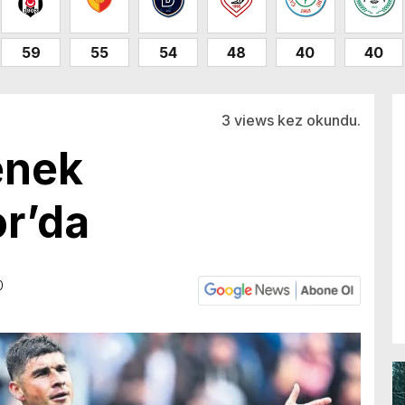
59
55
54
48
40
40
3 views kez okundu.
enek
r’da
0