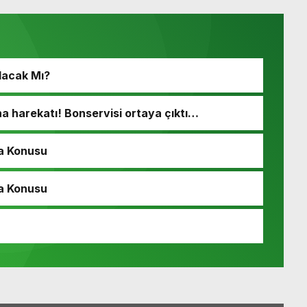
lacak Mı?
 harekatı! Bonservisi ortaya çıktı…
a Konusu
a Konusu