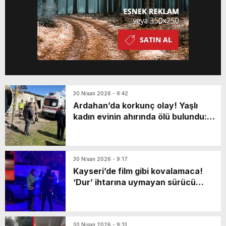
30 Nisan 2026 - 9:42
Ardahan’da korkunç olay! Yaşlı
kadın evinin ahırında ölü bulundu:
Katili en yakınıymış…
30 Nisan 2026 - 9:17
Kayseri’de film gibi kovalamaca!
‘Dur’ ihtarına uymayan sürücü
markette mahsur kaldı: Yaya olarak
kaçarken…
30 Nisan 2026 - 9:13