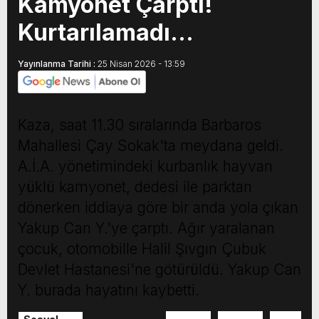
Kamyonet Çarptı!
Kurtarılamadı…
Yayınlanma Tarihi :
25 Nisan 2026 - 13:59
Kaza, saat 11.30 sıralarında Barbaros
Mahallesi Çay Sokak'ta meydana geldi.
A.İ.A. yönetimindeki kurbanlık hayvan
yüklü kamyonet, dedesi ile parktan
dönerken iddiaya göre bir anda yola çıkan
Yakup Can Y.'ye çarptı. Ağır yaralanan
çocuk, otomobille Halil Şıvgın Çubuk
Devlet Hastanesi'ne götürüldü. Yakup Can
Y. burada hayatını kaybetti.