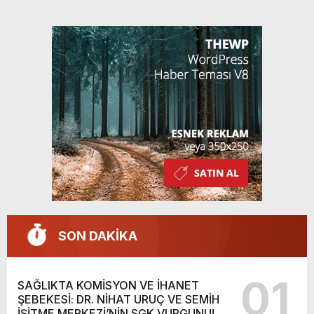
SON DAKİKA
01
SAĞLIKTA KOMİSYON VE İHANET
ŞEBEKESİ: DR. NİHAT URUÇ VE SEMİH
İŞİTME MERKEZİ’NİN SGK VURGUNU!