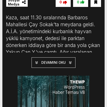
Sosyal
0
0
Medya
Kaza, saat 11.30 sıralarında Barbaros
Mahallesi Çay Sokak'ta meydana geldi.
A.İ.A. yönetimindeki kurbanlık hayvan
yüklü kamyonet, dedesi ile parktan
dönerken iddiaya göre bir anda yola çıkan
Yakup Can Y.'ye çarptı. Ağır yaralanan
çocuk, otomobille Halil Şıvgın Çubuk
DEVAMINI OKU
Devlet Hastanesi'ne götürüldü. Yakup Can
Y. burada hayatını kaybetti.