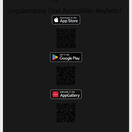
Uygulamalara Özel Ayrıcalıkları Keşfedin!