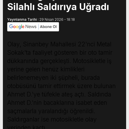
Silahlı Saldırıya Uğradı
Yayınlanma Tarihi :
29 Nisan 2026 - 18:18
Olay, Sinanbey Mahallesi 22'nci Metal
Sokak'ta faaliyet gösteren bir oto tamir
dükkanında gerçekleşti. Motosikletle iş
yerine gelen henüz kimlikleri
belirlenemeyen iki şüpheli, burada
otobüsünü tamir ettirmek üzere bulunan
Ahmet D.'ye tüfekle ateş açtı. Saldırıda
Ahmet D.'nin bacaklarına isabet eden
saçmalarla yaralandığı öğrenildi.
Saldırganlar ise motosikletle olay
yerinden kaçtı.