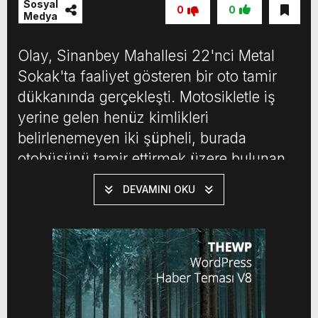
Sosyal
0
0
Medya
Olay, Sinanbey Mahallesi 22'nci Metal
Sokak'ta faaliyet gösteren bir oto tamir
dükkanında gerçekleşti. Motosikletle iş
yerine gelen henüz kimlikleri
belirlenemeyen iki şüpheli, burada
otobüsünü tamir ettirmek üzere bulunan
Ahmet D.'ye tüfekle ateş açtı. Saldırıda
DEVAMINI OKU
Ahmet D.'nin bacaklarına isabet eden
saçmalarla yaralandığı öğrenildi.
Saldırganlar ise motosikletle olay
yerinden kaçtı. Olayın ardından durumu
bildiren ihbar üzerine bölgeye […]