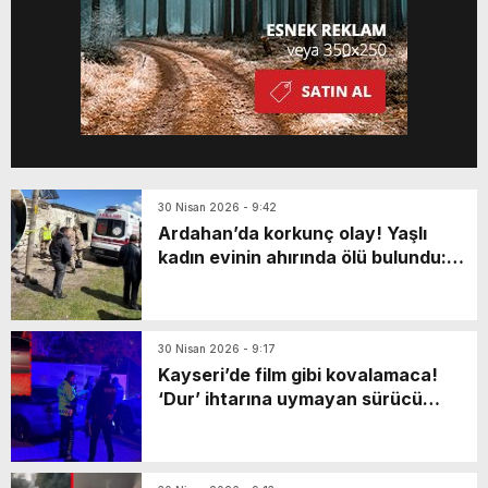
30 Nisan 2026 - 9:42
Ardahan’da korkunç olay! Yaşlı
kadın evinin ahırında ölü bulundu:
Katili en yakınıymış…
30 Nisan 2026 - 9:17
Kayseri’de film gibi kovalamaca!
‘Dur’ ihtarına uymayan sürücü
markette mahsur kaldı: Yaya olarak
kaçarken…