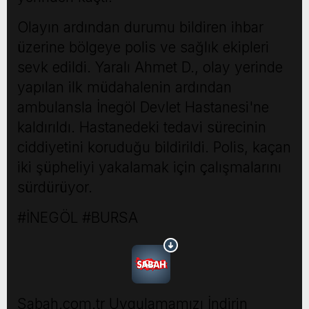
Olayın ardından durumu bildiren ihbar
üzerine bölgeye polis ve sağlık ekipleri
sevk edildi. Yaralı Ahmet D., olay yerinde
yapılan ilk müdahalenin ardından
ambulansla İnegöl Devlet Hastanesi'ne
kaldırıldı. Hastanedeki tedavi sürecinin
ciddiyetini koruduğu bildirildi. Polis, kaçan
iki şüpheliyi yakalamak için çalışmalarını
sürdürüyor.
#İNEGÖL #BURSA
Sabah.com.tr Uygulamamızı İndirin