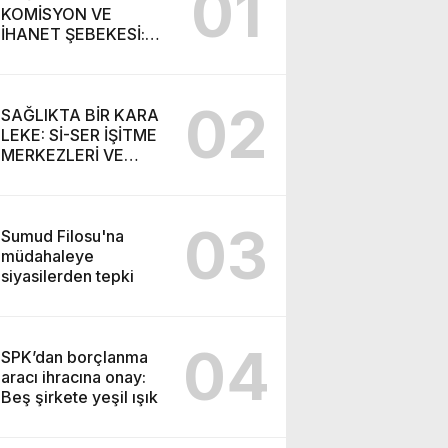
01
KOMİSYON VE
İHANET ŞEBEKESİ:
DR. NİHAT URUÇ VE
SEMİH İŞİTME
MERKEZİ’NİN SGK
02
VURGUNU!
SAĞLIKTA BİR KARA
LEKE: Sİ-SER İŞİTME
MERKEZLERİ VE
MODERN UMUT
TACİRLİĞİ
03
Sumud Filosu'na
müdahaleye
siyasilerden tepki
04
SPK’dan borçlanma
aracı ihracına onay:
Beş şirkete yeşil ışık