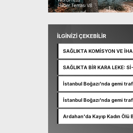
İLGİNİZİ ÇEKEBİLİR
SAĞLIKTA KOMİSYON VE İHAN
İŞİTME MERKEZİ’NİN SGK V
SAĞLIKTA BİR KARA LEKE: S
TACİRLİĞİ
İstanbul Boğazı'nda gemi trafi
İstanbul Boğazı'nda gemi trafi
Ardahan'da Kayıp Kadın Ölü 