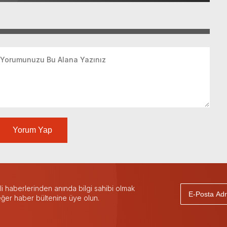
Yorum Yap
 haberlerinden anında bilgi sahibi olmak
 eğer haber bültenine üye olun.