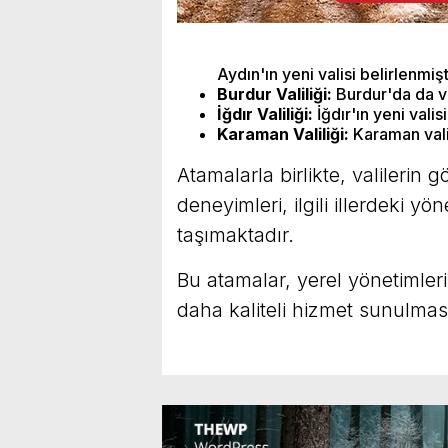
Aydın'ın yeni valisi belirlenmişt
Burdur Valiliği:
Burdur'da da val
İğdır Valiliği:
İğdır'ın yeni vali
Karaman Valiliği:
Karaman valis
Atamalarla birlikte, valilerin 
deneyimleri, ilgili illerdeki y
taşımaktadır.
Bu atamalar, yerel yönetimleri
daha kaliteli hizmet sunulması