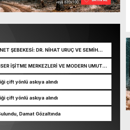
ET ŞEBEKESİ: DR. NİHAT URUÇ VE SEMİH
URGUNU!
İ-SER İŞİTME MERKEZLERİ VE MODERN UMUT
ği çift yönlü askıya alındı
ği çift yönlü askıya alındı
Bulundu, Damat Gözaltında