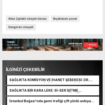
Atlas Çıplaklı cinayet davası
Bıçaklanan çocuk
Güngören cinayeti
İLGİNİZİ ÇEKEBİLİR
SAĞLIKTA KOMİSYON VE İHANET ŞEBEKESİ: DR.
NİHAT URUÇ VE SEMİH İŞİTME MERKEZİ’NİN SGK
VURGUNU!
SAĞLIKTA BİR KARA LEKE: Sİ-SER İŞİTME
MERKEZLERİ VE MODERN UMUT TACİRLİĞİ
İstanbul Boğazı'nda gemi trafiği çift yönlü askıya
alındı