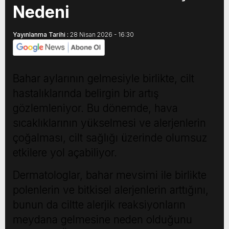
Nedeni
Yayınlanma Tarihi :
28 Nisan 2026 - 16:30
Bahar aylarının gelmesiyle birlikte, cilt
hastalıklarında belirgin bir artış
gözlemleniyor. Bu dönemde, hava
sıcaklıklarının yükselmesi ve alerjenlerin
çoğalması, cilt sağlığı üzerinde olumsuz
etkilere yol açabiliyor.
Dermatologlar, bahar mevsimi ile birlikte
polenlerin ve bitkisel alerjenlerin arttığını,
bunun da ciltte alerjik reaksiyonların
meydana gelmesine neden olduğunu