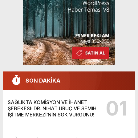
SON DAKİKA
01
SAĞLIKTA KOMİSYON VE İHANET
ŞEBEKESİ: DR. NİHAT URUÇ VE SEMİH
İŞİTME MERKEZİ’NİN SGK VURGUNU!