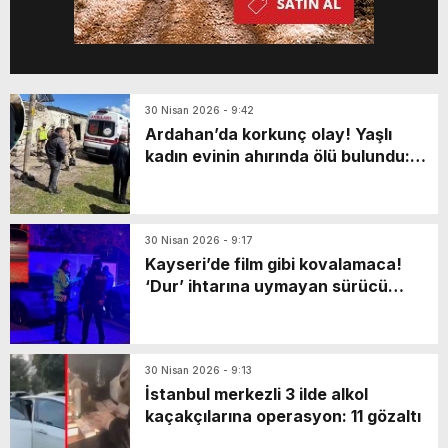
30 Nisan 2026 - 9:42
Ardahan’da korkunç olay! Yaşlı
kadın evinin ahırında ölü bulundu:
Katili en yakınıymış…
30 Nisan 2026 - 9:17
Kayseri’de film gibi kovalamaca!
‘Dur’ ihtarına uymayan sürücü
markette mahsur kaldı: Yaya olarak
kaçarken…
30 Nisan 2026 - 9:13
İstanbul merkezli 3 ilde alkol
kaçakçılarına operasyon: 11 gözaltı