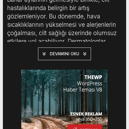
hastalıklarında belirgin bir artış
gözlemleniyor. Bu dönemde, hava
sıcaklıklarının yükselmesi ve alerjenlerin
çoğalması, cilt sağlığı üzerinde olumsuz
etkilere yol açabiliyor. Dermatologlar,
bahar mevsimi ile birlikte polenlerin ve
DEVAMINI OKU
bitkisel alerjenlerin arttığını, bunun da
ciltte alerjik reaksiyonların meydana
gelmesine neden olduğunu belirtiyor.
Özellikle polen alerjisi olan bireylerde,
ciltte kaşıntı, kızarıklık ve döküntüler […]