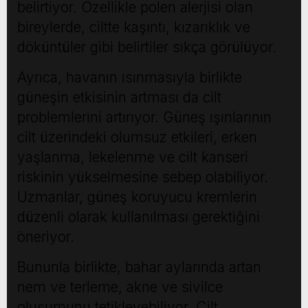
belirtiyor. Özellikle polen alerjisi olan
bireylerde, ciltte kaşıntı, kızarıklık ve
döküntüler gibi belirtiler sıkça görülüyor.
Ayrıca, havanın ısınmasıyla birlikte
güneşin etkisinin artması da cilt
problemlerini artırıyor. Güneş ışınlarının
cilt üzerindeki olumsuz etkileri, erken
yaşlanma, lekelenme ve cilt kanseri
riskinin yükselmesine sebep olabiliyor.
Uzmanlar, güneş koruyucu kremlerin
düzenli olarak kullanılması gerektiğini
öneriyor.
Bununla birlikte, bahar aylarında artan
nem ve terleme, akne ve sivilce
oluşumunu tetikleyebiliyor. Cilt