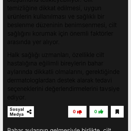
temizliğine dikkat edilmesi, uygun
ürünlerin kullanılması ve sağlıklı bir
beslenme düzeninin benimsenmesi, cilt
sağlığını korumak için önemli faktörler
arasında yer alıyor.
Halk sağlığı uzmanları, özellikle cilt
hastalığına eğilimli bireylerin bahar
aylarında dikkatli olmalarını, gerektiğinde
dermatologlardan destek alarak tedavi
seçeneklerini değerlendirmelerini tavsiye
ediyor.
Sosyal
0
0
Medya
Bahar aylarının gelmesiyle birlikte, cilt