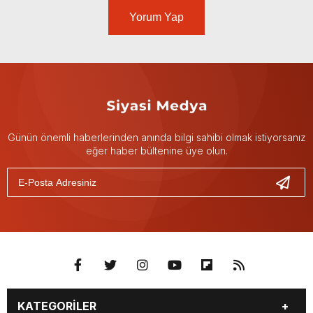
Yorum Yap
Günün önemli haberlerinden anında bilgi sahibi olmak istiyorsanız
eğer haber bültenine üye olun.
KATEGORİLER