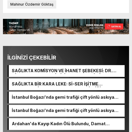
Mahinur Özdemir Göktaş
İLGİNİZİ ÇEKEBİLİR
SAĞLIKTA KOMİSYON VE İHANET ŞEBEKESİ: DR.
NİHAT URUÇ VE SEMİH İŞİTME MERKEZİ’NİN SGK
VURGUNU!
SAĞLIKTA BİR KARA LEKE: Sİ-SER İŞİTME
MERKEZLERİ VE MODERN UMUT TACİRLİĞİ
İstanbul Boğazı'nda gemi trafiği çift yönlü askıya
alındı
İstanbul Boğazı'nda gemi trafiği çift yönlü askıya
alındı
Ardahan'da Kayıp Kadın Ölü Bulundu, Damat
Gözaltında