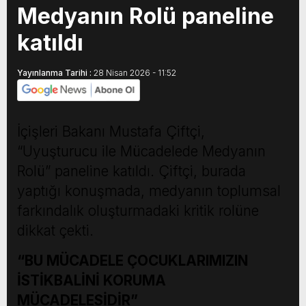
Medyanın Rolü paneline
katıldı
Yayınlanma Tarihi :
28 Nisan 2026 - 11:52
İçişleri Bakanı Mustafa Çiftçi,
“Uyuşturucu ile Mücadelede Medyanın
Rolü” paneline katıldı. Çiftçi, burada
yaptığı konuşmada, medyanın toplumsal
farkındalık oluşturmadaki kritik rolüne
dikkat çekti.
“BU MÜCADELE ÇOCUKLARIMIZIN
İSTİKBALİNİ KORUMA
MÜCADELESİDİR”