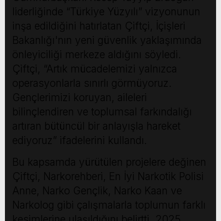
liderliğinde “Türkiye Yüzyılı” vizyonunun
inşa edildiğini hatırlatan Çiftçi, İçişleri
Bakanlığı'nın yeni güvenlik yaklaşımında
önleyiciliği merkeze aldığını söyledi.
Çiftçi, “Artık mücadelemizi yalnızca
operasyonlarla sınırlı görmüyoruz.
Gençlerimizi koruyan, aileleri
bilinçlendiren ve toplumsal farkındalığı
artıran bütüncül bir anlayışla hareket
ediyoruz” ifadelerini kullandı.
Bu kapsamda yürütülen projelere değinen
Çiftçi, Narkorehberi, En İyi Narkotik Polisi
Anne, Narko Gençlik, Narko Kaan ve
Narkolog gibi çalışmalarla toplumun farklı
kesimlerine ulaşıldığını belirtti. 2025