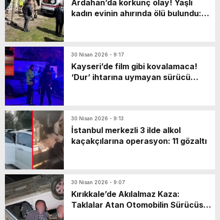
Ardahan’da korkunç olay! Yaşlı
kadın evinin ahırında ölü bulundu:
Katili en yakınıymış…
30 Nisan 2026 - 9:17
Kayseri’de film gibi kovalamaca!
‘Dur’ ihtarına uymayan sürücü
markette mahsur kaldı: Yaya olarak
kaçarken…
30 Nisan 2026 - 9:13
İstanbul merkezli 3 ilde alkol
kaçakçılarına operasyon: 11 gözaltı
30 Nisan 2026 - 9:07
Kırıkkale’de Akılalmaz Kaza:
Taklalar Atan Otomobilin Sürücüsü
Kaçtı, Yaşlı Çift Dakikalarca Dil