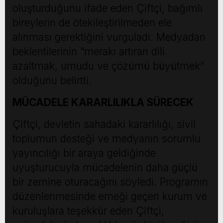
oluşturduğunu ifade eden Çiftçi, bağımlı
bireylerin de ötekileştirilmeden ele
alınması gerektiğini vurguladı. Medyadan
beklentilerinin “merakı artıran dili
azaltmak, umudu ve çözümü büyütmek”
olduğunu belirtti.
MÜCADELE KARARLILIKLA SÜRECEK
Çiftçi, devletin sahadaki kararlılığı, sivil
toplumun desteği ve medyanın sorumlu
yayıncılığı bir araya geldiğinde
uyuşturucuyla mücadelenin daha güçlü
bir zemine oturacağını söyledi. Programın
düzenlenmesinde emeği geçen kurum ve
kuruluşlara teşekkür eden Çiftçi,