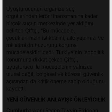
Uyuşturucunun organize suç
örgütlerinden terör finansmanına kadar
birçok suçun merkezinde yer aldığını
belirten Çiftçi, “Bu mücadele,
çocuklarımızın istikbalini, aile yapımızı ve
milletimizin huzurunu koruma
mücadelesidir” dedi. Türkiye'nin jeopolitik
konumuna dikkat çeken Çiftçi,
uyuşturucu ile mücadelenin yalnızca
ulusal değil, bölgesel ve küresel güvenlik
açısından da kritik öneme sahip olduğunu
kaydetti.
YENİ GÜVENLİK ANLAYIŞI: ÖNLEYİCİLİK
Cumhurbaşkanı Recep Tayyip Erdoğan