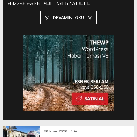
dikkat çekti. “BU MÜCADELE
ÇOCUKLARIMIZIN İSTİKBALİNİ KORUMA
DEVAMINI OKU
MÜCADELESİDİR” Uyuşturucunun
organize suç örgütlerinden terör
finansmanına kadar birçok suçun
merkezinde yer aldığını belirten Çiftçi, “Bu
mücadele, çocuklarımızın istikbalini, aile
yapımızı ve milletimizin huzurunu koruma
mücadelesidir” dedi. […]
30 Nisan 2026 - 9:42