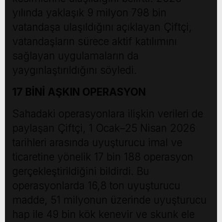
yılında yaklaşık 9 milyon 798 bin
vatandaşa ulaşıldığını açıklayan Çiftçi,
vatandaşların sürece aktif katılımını
sağlayan uygulamaların da
yaygınlaştırıldığını söyledi.
17 BİNİ AŞKIN OPERASYON
Sahadaki operasyonlara ilişkin verileri de
paylaşan Çiftçi, 1 Ocak–25 Nisan 2026
tarihleri arasında uyuşturucu imal ve
ticaretine yönelik 17 bin 188 operasyon
gerçekleştirildiğini bildirdi. Bu
operasyonlarda 16,8 ton uyuşturucu
madde, 51 milyonun üzerinde uyuşturucu
hap ile 49 bin kök kenevir ve skunk ele