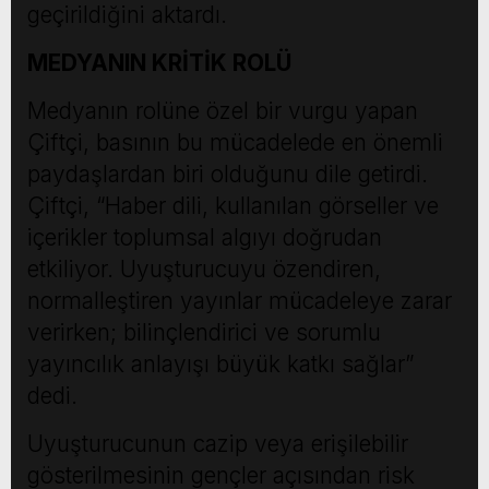
geçirildiğini aktardı.
MEDYANIN KRİTİK ROLÜ
Medyanın rolüne özel bir vurgu yapan
Çiftçi, basının bu mücadelede en önemli
paydaşlardan biri olduğunu dile getirdi.
Çiftçi, “Haber dili, kullanılan görseller ve
içerikler toplumsal algıyı doğrudan
etkiliyor. Uyuşturucuyu özendiren,
normalleştiren yayınlar mücadeleye zarar
verirken; bilinçlendirici ve sorumlu
yayıncılık anlayışı büyük katkı sağlar”
dedi.
Uyuşturucunun cazip veya erişilebilir
gösterilmesinin gençler açısından risk