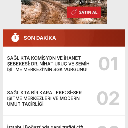
SON DAKİKA
01
SAĞLIKTA KOMİSYON VE İHANET
ŞEBEKESİ: DR. NİHAT URUÇ VE SEMİH
İŞİTME MERKEZİ’NİN SGK VURGUNU!
02
SAĞLIKTA BİR KARA LEKE: Sİ-SER
İŞİTME MERKEZLERİ VE MODERN
UMUT TACİRLİĞİ
İstanbul Boğazı'nda gemi trafiği çift