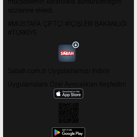
mücadelenin kararlılıkla sürdürüleceğini
sözlerine ekledi.
#MUSTAFA ÇİFTÇİ #İÇİŞLERİ BAKANLIĞI
#TÜRKİYE
Sabah.com.tr Uygulamamızı İndirin
Uygulamalara Özel Ayrıcalıkları Keşfedin!