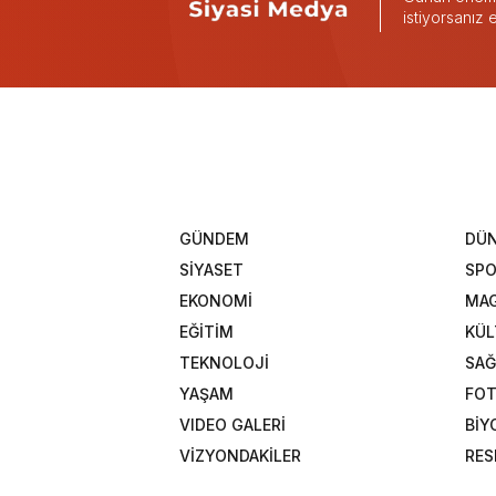
istiyorsanız
GÜNDEM
DÜ
SİYASET
SP
EKONOMİ
MAG
EĞİTİM
KÜL
TEKNOLOJİ
SAĞ
YAŞAM
FOT
VIDEO GALERİ
BİY
VİZYONDAKİLER
RES