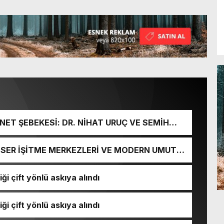
ET ŞEBEKESİ: DR. NİHAT URUÇ VE SEMİH
URGUNU!
İ-SER İŞİTME MERKEZLERİ VE MODERN UMUT
ği çift yönlü askıya alındı
ği çift yönlü askıya alındı