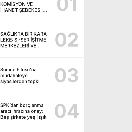
01
KOMİSYON VE
İHANET ŞEBEKESİ:
DR. NİHAT URUÇ VE
SEMİH İŞİTME
MERKEZİ’NİN SGK
02
VURGUNU!
SAĞLIKTA BİR KARA
LEKE: Sİ-SER İŞİTME
MERKEZLERİ VE
MODERN UMUT
TACİRLİĞİ
03
Sumud Filosu'na
müdahaleye
siyasilerden tepki
04
SPK’dan borçlanma
aracı ihracına onay:
Beş şirkete yeşil ışık