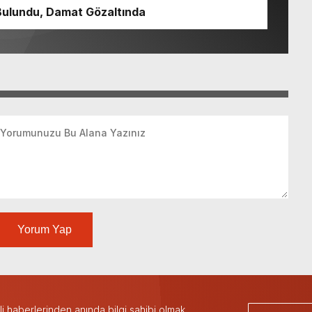
Bulundu, Damat Gözaltında
Yorum Yap
 haberlerinden anında bilgi sahibi olmak