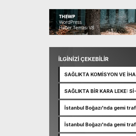
İLGİNİZİ ÇEKEBİLİR
SAĞLIKTA KOMİSYON VE İHAN
İŞİTME MERKEZİ’NİN SGK V
SAĞLIKTA BİR KARA LEKE: S
TACİRLİĞİ
İstanbul Boğazı'nda gemi trafi
İstanbul Boğazı'nda gemi trafi