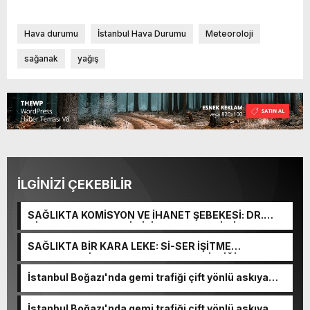
Hava durumu
İstanbul Hava Durumu
Meteoroloji
sağanak
yağış
İLGİNİZİ ÇEKEBİLİR
SAĞLIKTA KOMİSYON VE İHANET ŞEBEKESİ: DR.
NİHAT URUÇ VE SEMİH İŞİTME MERKEZİ’NİN SGK
VURGUNU!
SAĞLIKTA BİR KARA LEKE: Sİ-SER İŞİTME
MERKEZLERİ VE MODERN UMUT TACİRLİĞİ
İstanbul Boğazı'nda gemi trafiği çift yönlü askıya
alındı
İstanbul Boğazı'nda gemi trafiği çift yönlü askıya