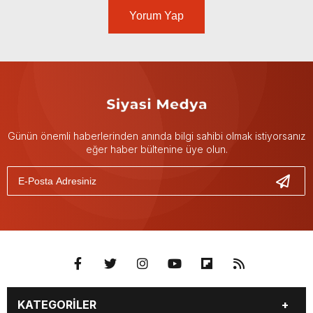
Yorum Yap
Günün önemli haberlerinden anında bilgi sahibi olmak istiyorsanız
eğer haber bültenine üye olun.
KATEGORİLER