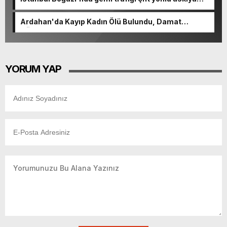
alındı
Ardahan'da Kayıp Kadın Ölü Bulundu, Damat
Gözaltında
YORUM YAP