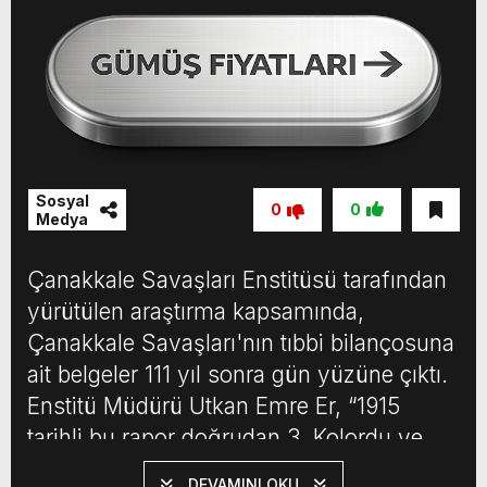
Sosyal
0
0
Medya
Çanakkale Savaşları Enstitüsü tarafından
yürütülen araştırma kapsamında,
Çanakkale Savaşları'nın tıbbi bilançosuna
ait belgeler 111 yıl sonra gün yüzüne çıktı.
Enstitü Müdürü Utkan Emre Er, “1915
tarihli bu rapor doğrudan 3. Kolordu ve
Şimal Grubu Başhekimi Ali Rıza tarafından
DEVAMINI OKU