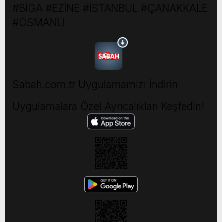
#BİGA #EZİNE #İSTANBUL #ÇANAKKALE
#OSMANLI
Sabah.com.tr Uygulamamızı İndirin
Uygulamalara Özel Ayrıcalıkları Keşfedin!