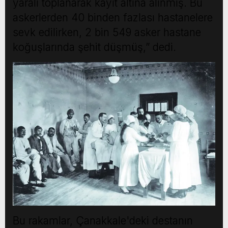
yaralı toplanarak kayıt altına alınmış. Bu
askerlerden 40 binden fazlası hastanelere
sevk edilirken, 2 bin 549 asker hastane
koğuşlarında şehit düşmüş,” dedi.
Bu rakamlar, Çanakkale'deki destanın