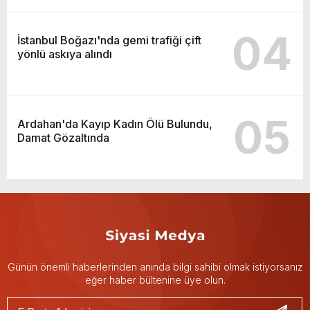
04
İstanbul Boğazı'nda gemi trafiği çift
yönlü askıya alındı
05
Ardahan'da Kayıp Kadın Ölü Bulundu,
Damat Gözaltında
Günün önemli haberlerinden anında bilgi sahibi olmak istiyorsanız
eğer haber bültenine üye olun.