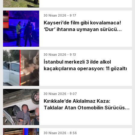
30 Nisan 2026 - 9:17
Kayseri’de film gibi kovalamaca!
‘Dur’ ihtarına uymayan sürücü
markette mahsur kaldı: Yaya olarak
kaçarken…
30 Nisan 2026 - 9:13
İstanbul merkezli 3 ilde alkol
kaçakçılarına operasyon: 11 gözaltı
30 Nisan 2026 - 9:07
Kırıkkale’de Akılalmaz Kaza:
Taklalar Atan Otomobilin Sürücüsü
Kaçtı, Yaşlı Çift Dakikalarca Dil
Döktü!
30 Nisan 2026 - 8:56