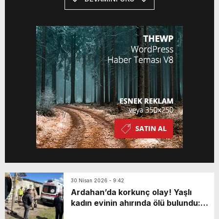
kaleme alınmış. Sadece 3. Kolordu'nun
savunduğu harp sahasından 41 bin 471
yaralı toplanarak kayıt altına alınmış. Bu
[…]
30 Nisan 2026 - 9:42
Ardahan’da korkunç olay! Yaşlı
kadın evinin ahırında ölü bulundu:
Katili en yakınıymış…