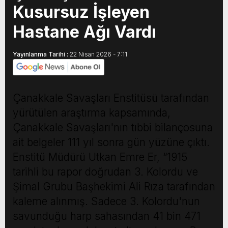
Kusursuz İşleyen
Hastane Ağı Vardı
Yayınlanma Tarihi :
22 Nisan 2026 - 7:11
Çanakkale Savaşları Enstitüsü tarafından
yürütülen araştırma kapsamında,
Çanakkale Savaşları'nın tıbbi bilançosuna
ait belgeler 111 yıl sonra gün yüzüne çıktı.
Enstitü Müdürü Utkan Emre Er, “1915
tarihli bu rapor doğrudan 3. Kolordu ve
Şimal Grubu Başhekimi Ali Rıza tarafından
kaleme alınmış. Sadece 3. Kolordu'nun
savunduğu harp sahasından 41 bin 471