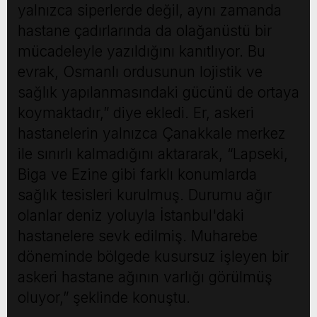
yalnızca siperlerde değil, aynı zamanda
hastane çadırlarında da olağanüstü bir
mücadeleyle yazıldığını kanıtlıyor. Bu
evrak, Osmanlı ordusunun lojistik ve
sağlık yapılanmasındaki gücünü de ortaya
koymaktadır,” diye ekledi. Er, askeri
hastanelerin yalnızca Çanakkale merkez
ile sınırlı kalmadığını aktararak, “Lapseki,
Biga ve Ezine gibi farklı konumlarda
sağlık tesisleri kurulmuş. Durumu ağır
olanlar deniz yoluyla İstanbul'daki
hastanelere sevk edilmiş. Muharebe
döneminde bölgede kusursuz işleyen bir
askeri hastane ağının varlığı görülmüş
oluyor,” şeklinde konuştu.