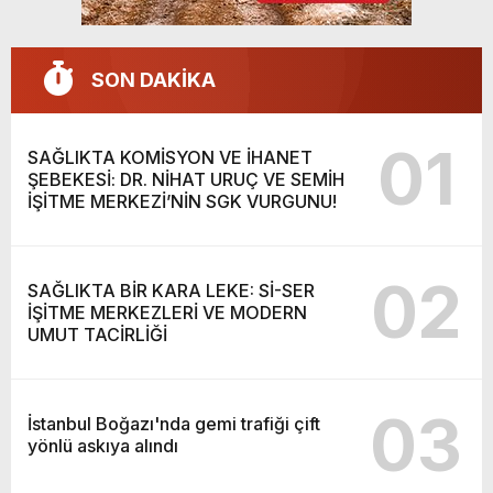
SON DAKİKA
01
SAĞLIKTA KOMİSYON VE İHANET
ŞEBEKESİ: DR. NİHAT URUÇ VE SEMİH
İŞİTME MERKEZİ’NİN SGK VURGUNU!
02
SAĞLIKTA BİR KARA LEKE: Sİ-SER
İŞİTME MERKEZLERİ VE MODERN
UMUT TACİRLİĞİ
03
İstanbul Boğazı'nda gemi trafiği çift
yönlü askıya alındı