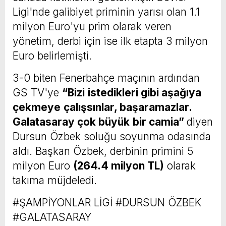
Ligi'nde galibiyet priminin yarısı olan 1.1
milyon Euro'yu prim olarak veren
yönetim, derbi için ise ilk etapta 3 milyon
Euro belirlemişti.
3-0 biten Fenerbahçe maçının ardından
GS TV'ye
“Bizi
istedikleri gibi aşağıya
çekmeye
çalışsınlar, başaramazlar.
Galatasaray çok büyük
bir camia”
diyen
Dursun Özbek soluğu soyunma odasında
aldı. Başkan Özbek, derbinin primini 5
milyon Euro
(264.4 milyon TL)
olarak
takıma müjdeledi.
#ŞAMPİYONLAR LİGİ #DURSUN ÖZBEK
#GALATASARAY