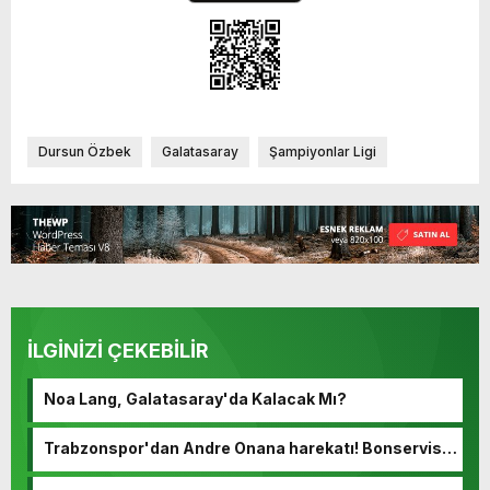
Dursun Özbek
Galatasaray
Şampiyonlar Ligi
İLGİNİZİ ÇEKEBİLİR
Noa Lang, Galatasaray'da Kalacak Mı?
Trabzonspor'dan Andre Onana harekatı! Bonservisi
ortaya çıktı…