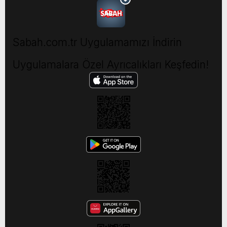
Sabah.com.tr Uygulamamızı İndirin
Uygulamalara Özel Ayrıcalıkları Keşfedin!