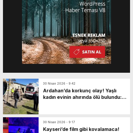
sunmanın yanında gençlerin günlük dijital
çalışmalarında […]
30 Nisan 2026 - 9:42
Ardahan’da korkunç olay! Yaşlı
kadın evinin ahırında ölü bulundu:
Katili en yakınıymış…
30 Nisan 2026 - 9:17
Kayseri’de film gibi kovalamaca!