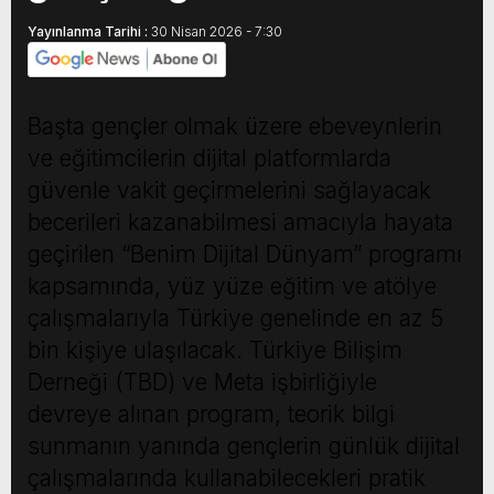
Yayınlanma Tarihi :
30 Nisan 2026 - 7:30
Başta gençler olmak üzere ebeveynlerin
ve eğitimcilerin dijital platformlarda
güvenle vakit geçirmelerini sağlayacak
becerileri kazanabilmesi amacıyla hayata
geçirilen “Benim Dijital Dünyam” programı
kapsamında, yüz yüze eğitim ve atölye
çalışmalarıyla Türkiye genelinde en az 5
bin kişiye ulaşılacak. Türkiye Bilişim
Derneği (TBD) ve Meta işbirliğiyle
devreye alınan program, teorik bilgi
sunmanın yanında gençlerin günlük dijital
çalışmalarında kullanabilecekleri pratik