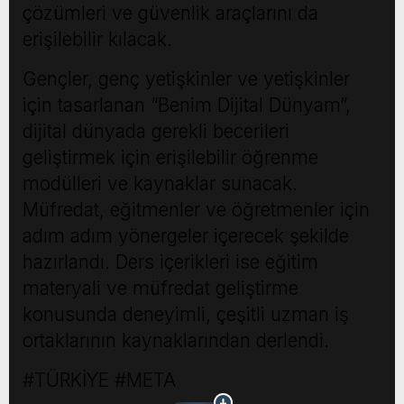
çözümleri ve güvenlik araçlarını da
erişilebilir kılacak.
Gençler, genç yetişkinler ve yetişkinler
için tasarlanan “Benim Dijital Dünyam”,
dijital dünyada gerekli becerileri
geliştirmek için erişilebilir öğrenme
modülleri ve kaynaklar sunacak.
Müfredat, eğitmenler ve öğretmenler için
adım adım yönergeler içerecek şekilde
hazırlandı. Ders içerikleri ise eğitim
materyali ve müfredat geliştirme
konusunda deneyimli, çeşitli uzman iş
ortaklarının kaynaklarından derlendi.
#TÜRKİYE #META