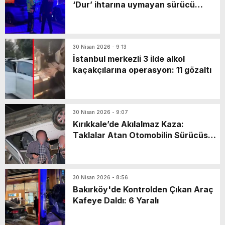
‘Dur’ ihtarına uymayan sürücü
markette mahsur kaldı: Yaya olarak
kaçarken…
30 Nisan 2026 - 9:13
İstanbul merkezli 3 ilde alkol
kaçakçılarına operasyon: 11 gözaltı
30 Nisan 2026 - 9:07
Kırıkkale’de Akılalmaz Kaza:
Taklalar Atan Otomobilin Sürücüsü
Kaçtı, Yaşlı Çift Dakikalarca Dil
Döktü!
30 Nisan 2026 - 8:56
Bakırköy'de Kontrolden Çıkan Araç
Kafeye Daldı: 6 Yaralı