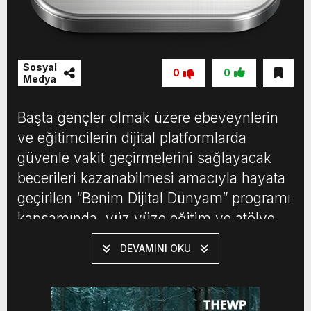
Sosyal
0
0
Medya
Başta gençler olmak üzere ebeveynlerin
ve eğitimcilerin dijital platformlarda
güvenle vakit geçirmelerini sağlayacak
becerileri kazanabilmesi amacıyla hayata
geçirilen “Benim Dijital Dünyam” programı
kapsamında, yüz yüze eğitim ve atölye
çalışmalarıyla Türkiye genelinde en az 5
DEVAMINI OKU
bin kişiye ulaşılacak. Türkiye Bilişim
Derneği (TBD) ve Meta işbirliğiyle
devreye alınan program, teorik bilgi