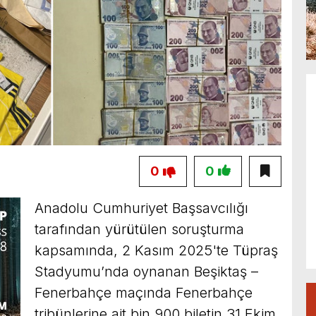
0
0
Anadolu Cumhuriyet Başsavcılığı
tarafından yürütülen soruşturma
kapsamında, 2 Kasım 2025'te Tüpraş
Stadyumu’nda oynanan Beşiktaş –
Fenerbahçe maçında Fenerbahçe
tribünlerine ait bin 900 biletin 31 Ekim