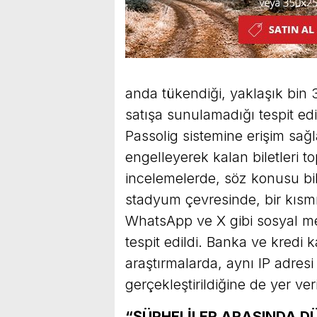
anda tükendiği, yaklaşık bin 
satışa sunulamadığı tespit edil
Passolig sistemine erişim sağ
engelleyerek kalan biletleri top
incelemelerde, söz konusu bil
stadyum çevresinde, bir kısmın
WhatsApp ve X gibi sosyal m
tespit edildi. Banka ve kredi ka
araştırmalarda, aynı IP adresi v
gerçekleştirildiğine de yer veri
“ŞÜPHELİLER ARASINDA DÜ