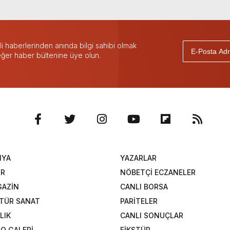
 haberlerinden anında bilgi sahibi olmak
 eğer haber bültenine üye olun.
NYA
YAZARLAR
OR
NÖBETÇİ ECZANELER
AZİN
CANLI BORSA
TÜR SANAT
PARİTELER
LIK
CANLI SONUÇLAR
O GALERİ
FİKSTÜR