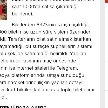
saat 10.00’da satışa çıkarıldığı
belirlendi.
Biletlerden 632’sinin satışa açıldığı
300 biletin ise uzun süre sistem üzerinden
di. Taraftarların bilet satın almak isterken
layamadığı, bu süreçte şüphelilerin sistemi
lu şekilde satın aldığı belirtildi. Yapılan
etlerin bir kısmının maç öncesinde
ın ise internet siteleri ile Telegram,
edya platformlarında satışa sunulduğu
rtı hareketlerine ilişkin yapılan detaylı
e kart bilgileri kullanılarak toplu bilet alımı
ldi.
ZENLİ PARA AKIŞI”