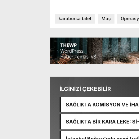
karaborsa bilet
Maç
Operas
İLGİNİZİ ÇEKEBİLİR
SAĞLIKTA KOMİSYON VE İHAN
İŞİTME MERKEZİ’NİN SGK V
SAĞLIKTA BİR KARA LEKE: S
TACİRLİĞİ
İstanbul Boğazı'nda gemi trafi