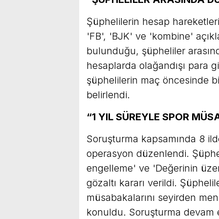
Şüphelilerin hesap hareketlerin
'FB', 'BJK' ve 'kombine' açıkl
bulunduğu, şüpheliler arasınd
hesaplarda olağandışı para gir
şüphelilerin maç öncesinde birb
belirlendi.
“1 YIL SÜREYLE SPOR MÜ
Soruşturma kapsamında 8 ilde
operasyon düzenlendi. Şüphelil
engelleme' ve 'Değerinin üzer
gözaltı kararı verildi. Şüpheli
müsabakalarını seyirden men te
konuldu. Soruşturma devam e