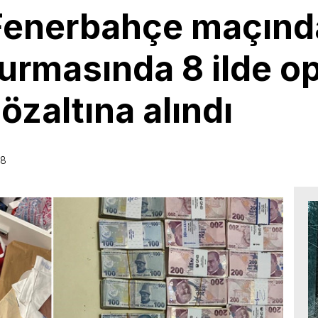
 Fenerbahçe maçınd
turmasında 8 ilde o
özaltına alındı
58