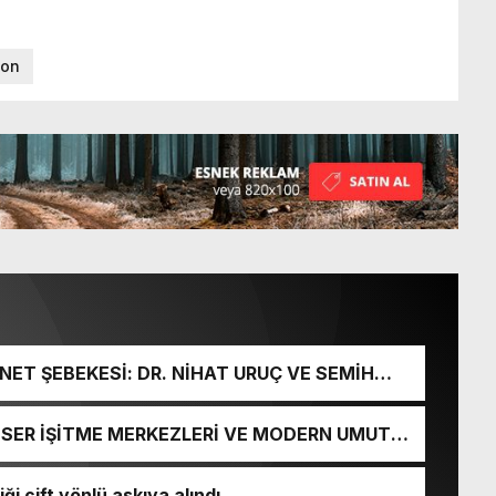
yon
ET ŞEBEKESİ: DR. NİHAT URUÇ VE SEMİH
URGUNU!
İ-SER İŞİTME MERKEZLERİ VE MODERN UMUT
ği çift yönlü askıya alındı