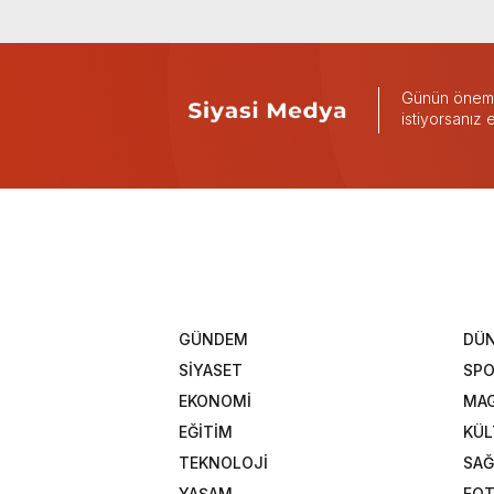
Günün önemli
istiyorsanız
GÜNDEM
DÜ
SİYASET
SP
EKONOMİ
MAG
EĞİTİM
KÜL
TEKNOLOJİ
SAĞ
YAŞAM
FOT