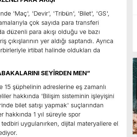
de 'Maç', 'Devir', 'Tribün', 'Bilet', 'GS',
amalarıyla çok sayıda para transferi
a düzenli para akışı olduğu ve bazı
iş çıkışlarının yer aldığı saptandı. Ayrıca
irleriyle irtibat halinde oldukları da
SABAKALARINI SEYİRDEN MEN”
 15 şüphelinin adreslerine eş zamanlı
er hakkında 'Bilişim sisteminin işleyişini
inde bilet satışı yapmak' suçlarından
ler hakkında 1 yıl süreyle spor
dbiri uygulanırken, dijital materyallere el
diyor.