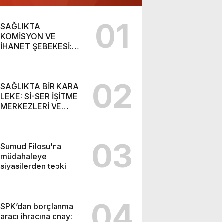
01
SAĞLIKTA
KOMİSYON VE
İHANET ŞEBEKESİ:
DR. NİHAT URUÇ VE
SEMİH İŞİTME
MERKEZİ’NİN SGK
02
VURGUNU!
SAĞLIKTA BİR KARA
LEKE: Sİ-SER İŞİTME
MERKEZLERİ VE
MODERN UMUT
TACİRLİĞİ
03
Sumud Filosu'na
müdahaleye
siyasilerden tepki
04
SPK’dan borçlanma
aracı ihracına onay: