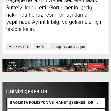
Beştepe'de NATO Genel Sekreteri Mark
Rutte'yi kabul etti. Görüşmenin içeriği
hakkında henüz resmi bir açıklama
yapılmadı. Ayrıntılı bilgi ve gelişmeler için
takipte kalın.
MARK RUTTE
NATO
Recep Tayyip Erdoğan
İLGİNİZİ ÇEKEBİLİR
SAĞLIKTA KOMİSYON VE İHANET ŞEBEKESİ: DR.
NİHAT URUÇ VE SEMİH İŞİTME MERKEZİ’NİN SGK
VURGUNU!