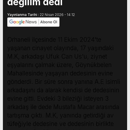
değilim dedi
Yayınlanma Tarihi :
22 Nisan 2026 - 14:12
Orhaneli ilçesinde 11 Ekim 2024'te
yaşanan cinayet olayında, 17 yaşındaki
M.K, arkadaşı Ufuk Can Us'u, ziynet
eşyalarını çalmak üzere, Göynükbelen
Mahallesinde yaşayan dedesinin evine
gönderdi. Bir süre sonra yanına A.E isimli
arkadaşını da alarak kendisi de dedesinin
evine gitti. Evdeki 3 bileziği isteyen 3
arkadaş ile dede Mustafa Macar arasında
tartışma çıktı. M.K, yanında getirdiği av
tüfeğiyle dedesine ve dedesinin birlikte