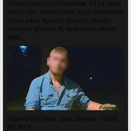
2 cinayetten suçlu bulunarak 48 yıl hapis
cezası aldı. Verilen karar, suça sürüklenen
çocuk bakış açısının ötesinde, toplum
vicdanını gözeten ilk karar olarak dikkat
çekti.
Haber Girişi
Musa Talha Demirel – Editör
#BURSA