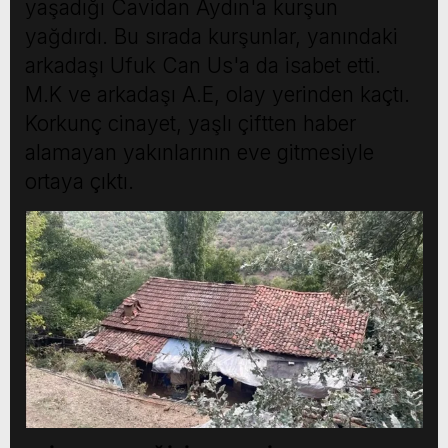
yaşadığı Cavidan Aydın'a kurşun
yağdırdı. Bu sırada kurşunlar, yanındaki
arkadaşı Ufuk Can Us'a da isabet etti.
M.K ve arkadaşı A.E, olay yerinden kaçtı.
Korkunç cinayet, yaşlı çiftten haber
alamayan yakınlarının eve gitmesiyle
ortaya çıktı.