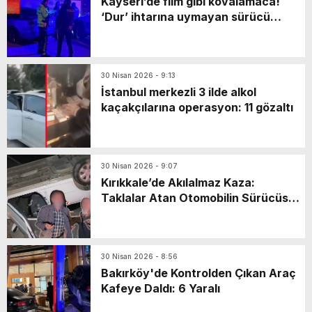
Kayseri’de film gibi kovalamaca!
‘Dur’ ihtarına uymayan sürücü
markette mahsur kaldı: Yaya olarak
kaçarken…
30 Nisan 2026 - 9:13
İstanbul merkezli 3 ilde alkol
kaçakçılarına operasyon: 11 gözaltı
30 Nisan 2026 - 9:07
Kırıkkale’de Akılalmaz Kaza:
Taklalar Atan Otomobilin Sürücüsü
Kaçtı, Yaşlı Çift Dakikalarca Dil
Döktü!
30 Nisan 2026 - 8:56
Bakırköy'de Kontrolden Çıkan Araç
Kafeye Daldı: 6 Yaralı