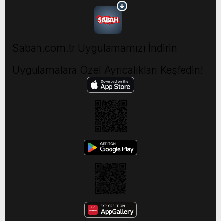
Sabah.com.tr Uygulamamızı İndirin
Uygulamalara Özel Ayrıcalıkları Keşfedin!