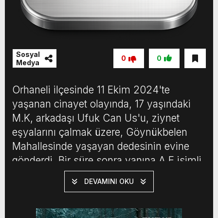
Sosyal
0
0
Medya
Orhaneli ilçesinde 11 Ekim 2024'te
yaşanan cinayet olayında, 17 yaşındaki
M.K, arkadaşı Ufuk Can Us'u, ziynet
eşyalarını çalmak üzere, Göynükbelen
Mahallesinde yaşayan dedesinin evine
gönderdi. Bir süre sonra yanına A.E isimli
arkadaşını da alarak kendisi de dedesinin
DEVAMINI OKU
evine gitti. Evdeki 3 bileziği isteyen 3
arkadaş ile dede Mustafa Macar arasında
tartışma çıktı. M.K, yanında getirdiği […]