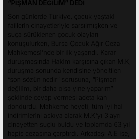
“PİŞMAN DEĞİLİM” DEDİ
Son günlerde Türkiye, çocuk yaştaki
faillerin cinayetleriyle sarsılmışken ve
suça sürüklenen çocuk olayları
konuşulurken, Bursa Çocuk Ağır Ceza
Mahkemesi'nde bir ilk yaşandı. Karar
duruşmasında Hakim karşısına çıkan M.K,
duruşma sonunda kendisine yöneltilen
“son sözün nedir” sorusuna, “Pişman
değilim, bir daha olsa yine yaparım”
şeklinde cevap vermesi adeta kan
dondurdu. Mahkeme heyeti, tüm iyi hal
indirimlerini askıya alarak M.K'yı 3 ayrı
cinayetten suçlu buldu ve toplamda 63 yıl
hapis cezasına çarptırdı. Arkadaşı A.E ise,