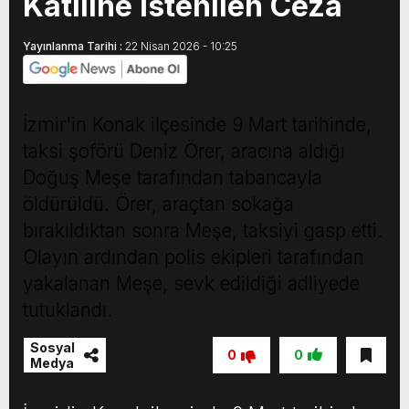
Katiline İstenilen Ceza
Yayınlanma Tarihi :
22 Nisan 2026 - 10:25
İzmir'in Konak ilçesinde 9 Mart tarihinde,
taksi şoförü Deniz Örer, aracına aldığı
Doğuş Meşe tarafından tabancayla
öldürüldü. Örer, araçtan sokağa
bırakıldıktan sonra Meşe, taksiyi gasp etti.
Olayın ardından polis ekipleri tarafından
yakalanan Meşe, sevk edildiği adliyede
tutuklandı.
Sosyal
0
0
Medya