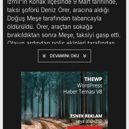
İzmir'in Konak ilçesinde 9 Mart tarihinde,
taksi şoförü Deniz Örer, aracına aldığı
Doğuş Meşe tarafından tabancayla
öldürüldü. Örer, araçtan sokağa
bırakıldıktan sonra Meşe, taksiyi gasp etti.
Olayın ardından polis ekipleri tarafından
yakalanan Meşe, sevk edildiği adliyede
DEVAMINI OKU
tutuklandı.