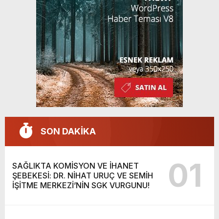
SON DAKİKA
01
SAĞLIKTA KOMİSYON VE İHANET
ŞEBEKESİ: DR. NİHAT URUÇ VE SEMİH
İŞİTME MERKEZİ’NİN SGK VURGUNU!