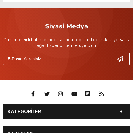
Günün önemli haberlerinden anında bilgi sahibi olmak istiyorsanız
eğer haber bültenine üye olun.
KATEGORİLER
GÜNDEM
DÜNYA