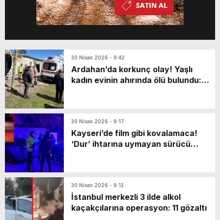
30 Nisan 2026 - 9:42
Ardahan’da korkunç olay! Yaşlı
kadın evinin ahırında ölü bulundu:
Katili en yakınıymış…
30 Nisan 2026 - 9:17
Kayseri’de film gibi kovalamaca!
‘Dur’ ihtarına uymayan sürücü
markette mahsur kaldı: Yaya olarak
kaçarken…
30 Nisan 2026 - 9:13
İstanbul merkezli 3 ilde alkol
kaçakçılarına operasyon: 11 gözaltı