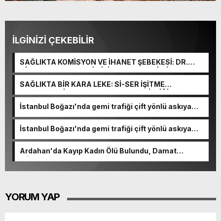
İLGİNİZİ ÇEKEBİLİR
SAĞLIKTA KOMİSYON VE İHANET ŞEBEKESİ: DR.
NİHAT URUÇ VE SEMİH İŞİTME MERKEZİ’NİN SGK
VURGUNU!
SAĞLIKTA BİR KARA LEKE: Sİ-SER İŞİTME
MERKEZLERİ VE MODERN UMUT TACİRLİĞİ
İstanbul Boğazı'nda gemi trafiği çift yönlü askıya
alındı
İstanbul Boğazı'nda gemi trafiği çift yönlü askıya
alındı
Ardahan'da Kayıp Kadın Ölü Bulundu, Damat
Gözaltında
YORUM YAP