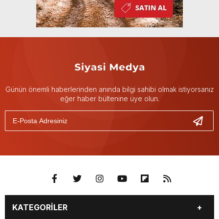
Günün önemli haberlerinden anında bilgi sahibi olmak istiyorsanız
eğer haber bültenine üye olun.
KATEGORİLER