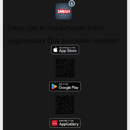
Sabah.com.tr Uygulamamızı İndirin
Uygulamalara Özel Ayrıcalıkları Keşfedin!