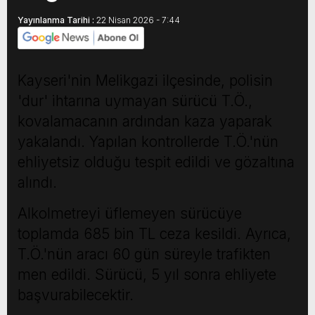
Yayınlanma Tarihi :
22 Nisan 2026 - 7:44
Kayseri'nin Melikgazi ilçesinde, polisin
'dur' ihtarına uymayan sürücü T.Ö.,
kovalamacanın ardından kaza yaparak
yakalandı. Yapılan kontrollerde T.Ö.'nün
ehliyetsiz olduğu tespit edildi ve gözaltına
alındı.
Alkolmetreyi üflemeyen sürücüye
toplamda 685 bin TL ceza kesildi. Ayrıca,
T.Ö.'nün aracı 60 gün süreyle trafikten
men edildi. Sürücü, 5 yıl sonra ehliyete
başvurabilecektir.