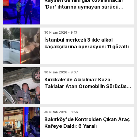
Kayseri’de film gibi kovalamaca!
‘Dur’ ihtarına uymayan sürücü
markette mahsur kaldı: Yaya olarak
kaçarken…
30 Nisan 2026 - 9:13
İstanbul merkezli 3 ilde alkol
kaçakçılarına operasyon: 11 gözaltı
30 Nisan 2026 - 9:07
Kırıkkale’de Akılalmaz Kaza:
Taklalar Atan Otomobilin Sürücüsü
Kaçtı, Yaşlı Çift Dakikalarca Dil
Döktü!
30 Nisan 2026 - 8:56
Bakırköy'de Kontrolden Çıkan Araç
Kafeye Daldı: 6 Yaralı