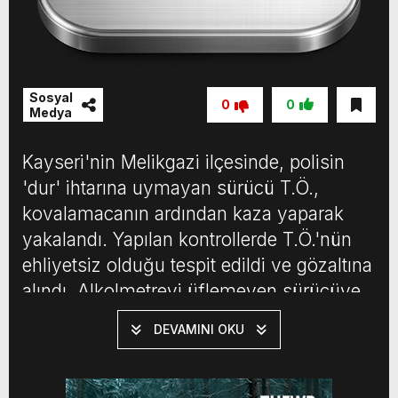
Sosyal
0
0
Medya
Kayseri'nin Melikgazi ilçesinde, polisin
'dur' ihtarına uymayan sürücü T.Ö.,
kovalamacanın ardından kaza yaparak
yakalandı. Yapılan kontrollerde T.Ö.'nün
ehliyetsiz olduğu tespit edildi ve gözaltına
alındı. Alkolmetreyi üflemeyen sürücüye
toplamda 685 bin TL ceza kesildi. Ayrıca,
DEVAMINI OKU
T.Ö.'nün aracı 60 gün süreyle trafikten
men edildi. Sürücü, 5 yıl sonra ehliyete
başvurabilecektir. Sabah.com.tr