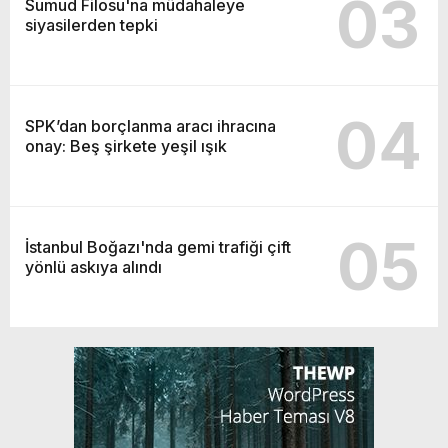
03
Sumud Filosu'na müdahaleye
siyasilerden tepki
04
SPK’dan borçlanma aracı ihracına
onay: Beş şirkete yeşil ışık
05
İstanbul Boğazı'nda gemi trafiği çift
yönlü askıya alındı