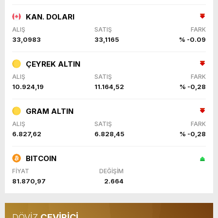
KAN. DOLARI
ALIŞ
SATIŞ
FARK
33,0983
33,1165
% -0.09
ÇEYREK ALTIN
ALIŞ
SATIŞ
FARK
10.924,19
11.164,52
% -0,28
GRAM ALTIN
ALIŞ
SATIŞ
FARK
6.827,62
6.828,45
% -0,28
BITCOIN
FİYAT
DEĞİŞİM
81.870,97
2.664
DÖVİZ
ÇEVİRİCİ