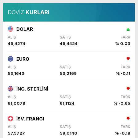
DÖVİZ
KURLARI
DOLAR
ALIŞ
SATIŞ
FARK
45,4274
45,4424
% 0.03
EURO
ALIŞ
SATIŞ
FARK
53,1643
53,2169
% -0.11
İNG. STERLİNİ
ALIŞ
SATIŞ
FARK
61,0078
61,1124
% -0.65
İSV. FRANGI
ALIŞ
SATIŞ
FARK
57,9727
58,0140
% -0.18