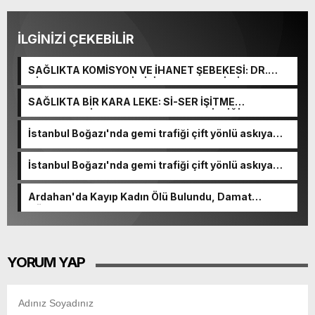
İLGİNİZİ ÇEKEBİLİR
SAĞLIKTA KOMİSYON VE İHANET ŞEBEKESİ: DR.
NİHAT URUÇ VE SEMİH İŞİTME MERKEZİ’NİN SGK
VURGUNU!
SAĞLIKTA BİR KARA LEKE: Sİ-SER İŞİTME
MERKEZLERİ VE MODERN UMUT TACİRLİĞİ
İstanbul Boğazı'nda gemi trafiği çift yönlü askıya
alındı
İstanbul Boğazı'nda gemi trafiği çift yönlü askıya
alındı
Ardahan'da Kayıp Kadın Ölü Bulundu, Damat
Gözaltında
YORUM YAP