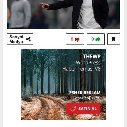
Sosyal
0
0
Medya