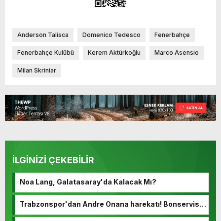
Anderson Talisca
Domenico Tedesco
Fenerbahçe
Fenerbahçe Kulübü
Kerem Aktürkoğlu
Marco Asensio
Milan Skriniar
İLGİNİZİ ÇEKEBİLİR
Noa Lang, Galatasaray'da Kalacak Mı?
Trabzonspor'dan Andre Onana harekatı! Bonservisi
ortaya çıktı…