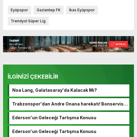
Eyüpspor
Gaziantep FK
İkas Eyüpspor
Trendyol Süper Lig
İLGİNİZİ ÇEKEBİLİR
Noa Lang, Galatasaray'da Kalacak Mı?
Trabzonspor'dan Andre Onana harekatı! Bonservisi
ortaya çıktı…
Ederson'un Geleceği Tartışma Konusu
Ederson'un Geleceği Tartışma Konusu