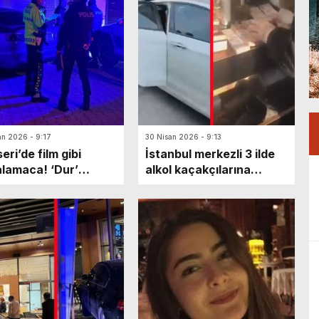
an 2026 - 9:17
30 Nisan 2026 - 9:13
eri’de film gibi
İstanbul merkezli 3 ilde
lamaca! ‘Dur’
alkol kaçakçılarına
rına uymayan sürücü
operasyon: 11 gözaltı
ette mahsur kaldı:
 olarak kaçarken…