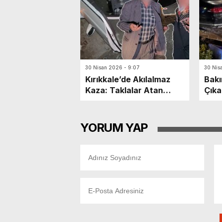
30 Nisan 2026 - 9:07
30 Nis
Kırıkkale’de Akılalmaz
Bakı
Kaza: Taklalar Atan
Çıka
Otomobilin Sürücüsü
6 Ya
Kaçtı, Yaşlı Çift
Dakikalarca Dil Döktü!
YORUM YAP