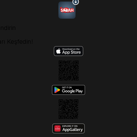
ndirin
rı Keşfedin!