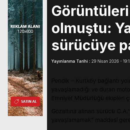
Görüntüler
olmuştu: Y
sürücüye pa
Yayınlanma Tarihi :
29 Nisan 2026 - 19:1
Pendik – Kurtköy bağlantı yol
yavaşlamadığı ve duran motosi
Emniyet Müdürlüğü ekipleri ça
Gözaltına alınan sürücü C.A.'
yavaşlamamak” maddesi gereğin