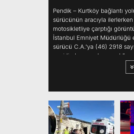
Pendik – Kurtköy bağlantı yol
sürücünün aracıyla ilerlerke
motosikletliye çarptığı görün
İstanbul Emniyet Müdürlüğü ek
sürücü C.A.'ya (46) 2918 sayı
geçidinde yavaşlamamak” madd
cezası verildi. Sabah.com.tr 