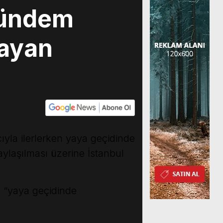
gündem
mayan
ıyla ilerlerken yaya geçidinde
ylaşılması üzerine İstanbul
n “yaya geçidinde