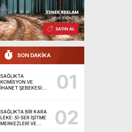
SON DAKİKA
01
SAĞLIKTA
KOMİSYON VE
İHANET ŞEBEKESİ:
DR. NİHAT URUÇ VE
SEMİH İŞİTME
MERKEZİ’NİN SGK
02
VURGUNU!
SAĞLIKTA BİR KARA
LEKE: Sİ-SER İŞİTME
MERKEZLERİ VE
MODERN UMUT