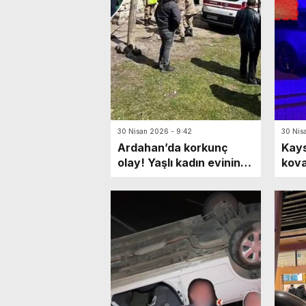
30 Nisan 2026 - 9:42
30 Nis
Ardahan’da korkunç
Kays
olay! Yaşlı kadın evinin
kova
ahırında ölü bulundu:
ihta
Katili en yakınıymış…
mark
Yaya