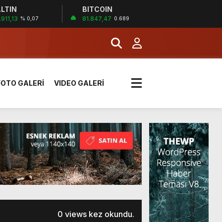
LTIN
BITCOIN
İĞİ
.911,13
81.847,47
% 0,07
0.689
tı kararı verildi
FOTO GALERİ
VIDEO GALERİ
boyunca etkili olacak
MERKEZİ’NİN SGK
0 views kez okundu.