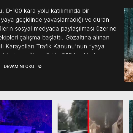
u, D-100 kara yolu katılımında bir
n yaya geçidinde yavaşlamadığı ve duran
tülerin sosyal medyada paylaşılması üzerine
ipleri çalışma başlattı. Gözaltına alınan
lı Karayolları Trafik Kanunu'nun “yaya
esi gereğince 5 bin 662 lira idari para
[…]
DEVAMINI OKU