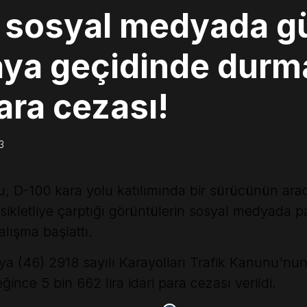
i sosyal medyada 
aya geçidinde dur
ra cezası!
3
u, D-100 kara yolu katılımında bir sürücünün arac
kletliye çarptığı görüntülerin sosyal medyada pa
lışma başlattı.
ya (46) 2918 sayılı Karayolları Trafik Kanunu'nu
ce 5 bin 662 lira idari para cezası verildi.