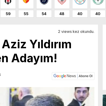
59
55
54
48
40
40
2 views kez okundu.
 Aziz Yıldırım
en Adayım!
4