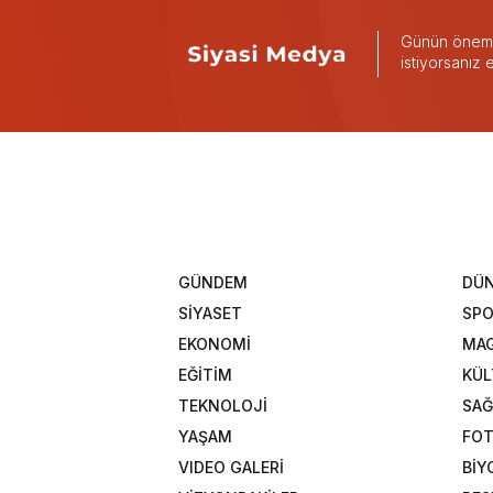
Günün önemli
istiyorsanız
GÜNDEM
DÜ
SİYASET
SP
EKONOMİ
MAG
EĞİTİM
KÜL
TEKNOLOJİ
SAĞ
YAŞAM
FOT
VIDEO GALERİ
BİY