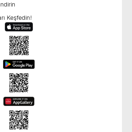
ndirin
rı Keşfedin!