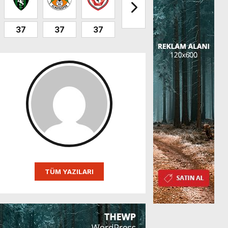
37
37
37
32
32
31
TÜM YAZILARI