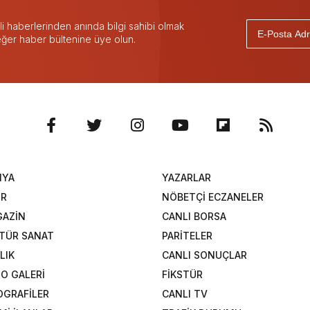
 haberlerinden anında bilgi sahibi olmak
 eğer haber bültenine üye olun.
NYA
YAZARLAR
OR
NÖBETÇİ ECZANELER
AZİN
CANLI BORSA
TÜR SANAT
PARİTELER
LIK
CANLI SONUÇLAR
O GALERİ
FİKSTÜR
OGRAFİLER
CANLI TV