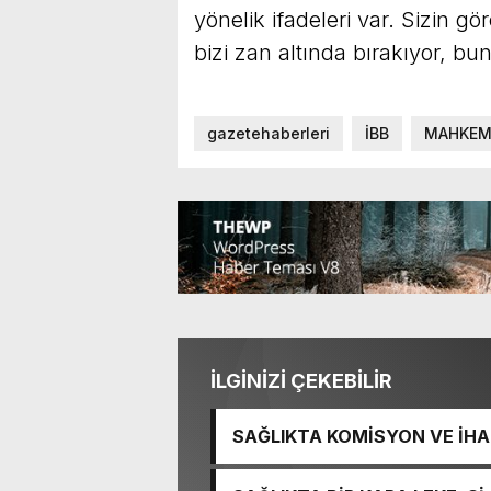
yönelik ifadeleri var. Sizin g
bizi zan altında bırakıyor, b
gazetehaberleri
İBB
MAHKEM
İLGİNİZİ ÇEKEBİLİR
SAĞLIKTA KOMİSYON VE İHAN
İŞİTME MERKEZİ’NİN SGK V