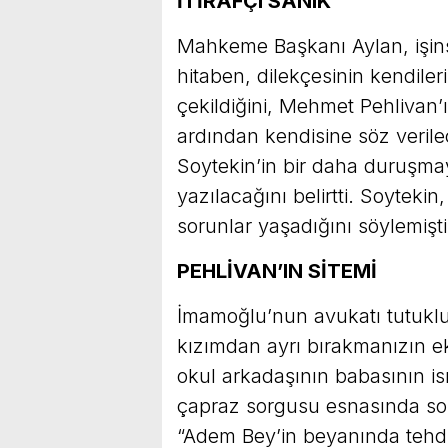
İTİRAFÇI SANIK
Mahkeme Başkanı Aylan, işinsa
hitaben, dilekçesinin kendiler
çekildiğini, Mehmet Pehliva
ardından kendisine söz verile
Soytekin’in bir daha duruşmay
yazılacağını belirtti. Soyteki
sorunlar yaşadığını söylemişti
PEHLİVAN’IN SİTEMİ
İmamoğlu’nun avukatı tutukl
kızımdan ayrı bırakmanızın e
okul arkadaşının babasının ism
çapraz sorgusu esnasında sor
“Adem Bey’in beyanında tehdi