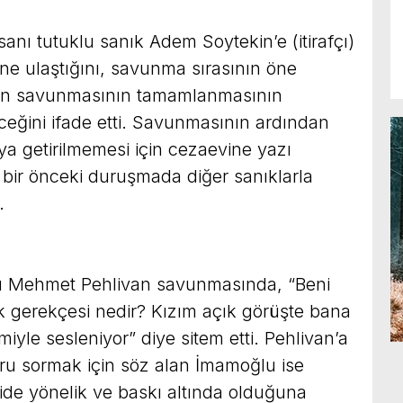
nı tutuklu sanık Adem Soytekin’e (itirafçı)
ine ulaştığını, savunma sırasının öne
n’ın savunmasının tamamlanmasının
ceğini ifade etti. Savunmasının ardından
a getirilmemesi için cezaevine yazı
n, bir önceki duruşmada diğer sanıklarla
.
u Mehmet Pehlivan savunmasında, “Beni
k gerekçesi nedir? Kızım açık görüşte bana
iyle sesleniyor” diye sitem etti. Pehlivan’a
u sormak için söz alan İmamoğlu ise
de yönelik ve baskı altında olduğuna