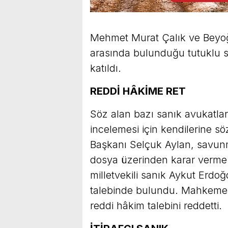
Mehmet Murat Çalık ve Beyoğ
arasında bulunduğu tutuklu sa
katıldı.
REDDİ HÂKİME RET
Söz alan bazı sanık avukatla
incelemesi için kendilerine sö
Başkanı Selçuk Aylan, savunm
dosya üzerinden karar verme y
milletvekili sanık Aykut Erd
talebinde bulundu. Mahkeme, 
reddi hâkim talebini reddetti.