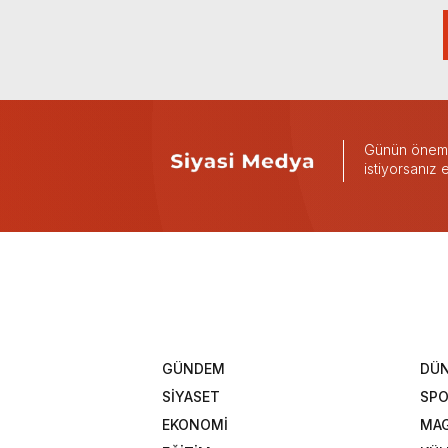
Günün önemli
istiyorsanız
GÜNDEM
DÜ
SİYASET
SP
EKONOMİ
MAG