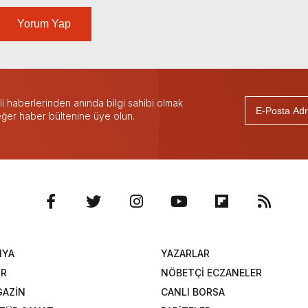
Yorum Yap
 haberlerinden anında bilgi sahibi olmak
 eğer haber bültenine üye olun.
NYA
YAZARLAR
OR
NÖBETÇİ ECZANELER
AZİN
CANLI BORSA