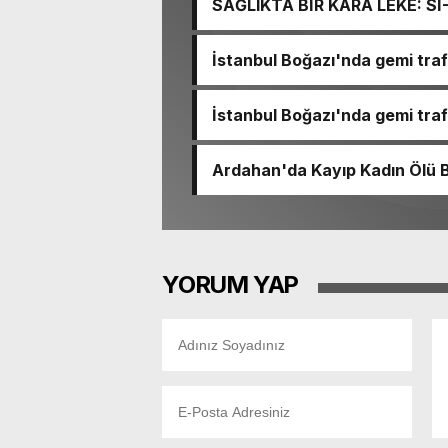
SAĞLIKTA BİR KARA LEKE: S
TACİRLİĞİ
İstanbul Boğazı'nda gemi trafi
İstanbul Boğazı'nda gemi trafi
Ardahan'da Kayıp Kadın Ölü 
YORUM YAP