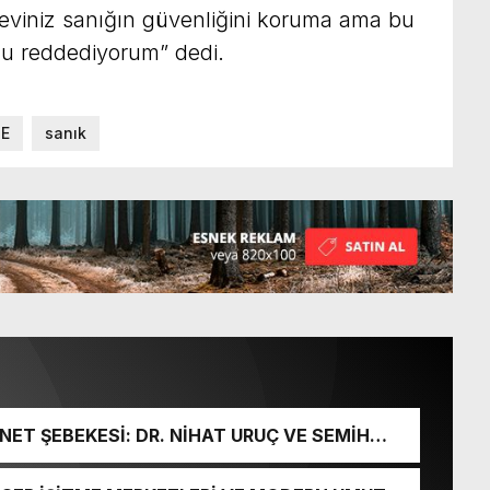
öreviniz sanığın güvenliğini koruma ama bu
unu reddediyorum” dedi.
E
sanık
ET ŞEBEKESİ: DR. NİHAT URUÇ VE SEMİH
URGUNU!