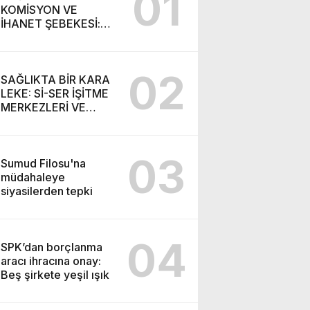
01
KOMİSYON VE
İHANET ŞEBEKESİ:
DR. NİHAT URUÇ VE
SEMİH İŞİTME
MERKEZİ’NİN SGK
02
VURGUNU!
SAĞLIKTA BİR KARA
LEKE: Sİ-SER İŞİTME
MERKEZLERİ VE
MODERN UMUT
TACİRLİĞİ
03
Sumud Filosu'na
müdahaleye
siyasilerden tepki
04
SPK’dan borçlanma
aracı ihracına onay:
Beş şirkete yeşil ışık