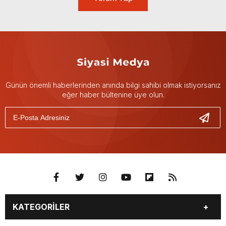
Günün önemli haberlerinden anında bilgi sahibi olmak istiyorsanız
eğer haber bültenine üye olun.
KATEGORİLER