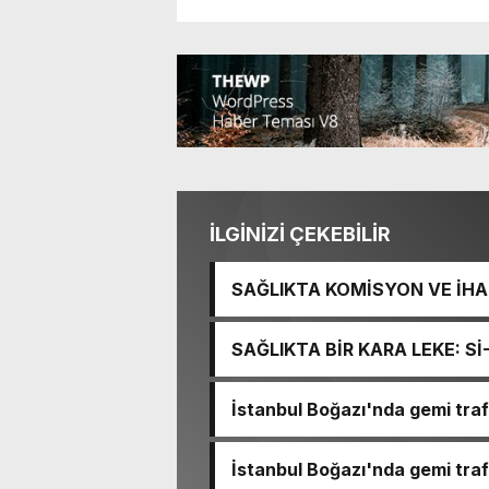
İLGİNİZİ ÇEKEBİLİR
SAĞLIKTA KOMİSYON VE İHAN
İŞİTME MERKEZİ’NİN SGK V
SAĞLIKTA BİR KARA LEKE: S
TACİRLİĞİ
İstanbul Boğazı'nda gemi trafi
İstanbul Boğazı'nda gemi trafi