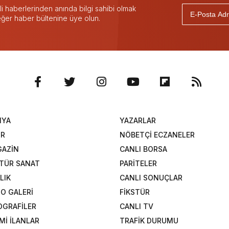
 haberlerinden anında bilgi sahibi olmak
 eğer haber bültenine üye olun.
NYA
YAZARLAR
OR
NÖBETÇİ ECZANELER
AZİN
CANLI BORSA
TÜR SANAT
PARİTELER
LIK
CANLI SONUÇLAR
O GALERİ
FİKSTÜR
OGRAFİLER
CANLI TV
Mİ İLANLAR
TRAFİK DURUMU