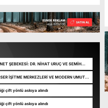
ET ŞEBEKESİ: DR. NİHAT URUÇ VE SEMİH
URGUNU!
İ-SER İŞİTME MERKEZLERİ VE MODERN UMUT
ği çift yönlü askıya alındı
ği çift yönlü askıya alındı