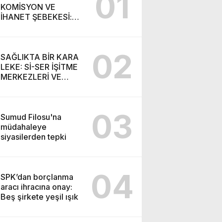
01
KOMİSYON VE
İHANET ŞEBEKESİ:
DR. NİHAT URUÇ VE
SEMİH İŞİTME
MERKEZİ’NİN SGK
02
VURGUNU!
SAĞLIKTA BİR KARA
LEKE: Sİ-SER İŞİTME
MERKEZLERİ VE
MODERN UMUT
TACİRLİĞİ
03
Sumud Filosu'na
müdahaleye
siyasilerden tepki
04
SPK’dan borçlanma
aracı ihracına onay:
Beş şirkete yeşil ışık