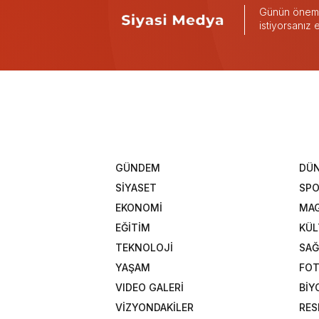
Günün önemli
istiyorsanız
GÜNDEM
DÜ
SİYASET
SP
EKONOMİ
MAG
EĞİTİM
KÜL
TEKNOLOJİ
SAĞ
YAŞAM
FOT
VIDEO GALERİ
BİY
VİZYONDAKİLER
RES