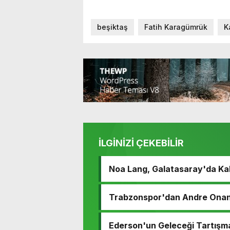
beşiktaş
Fatih Karagümrük
K
İLGİNİZİ ÇEKEBİLİR
Noa Lang, Galatasaray'da Ka
Trabzonspor'dan Andre Onana
Ederson'un Geleceği Tartışm