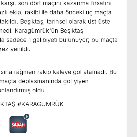
karşı, son dört maçını kazanma fırsatını
lı ekip, rakibi ile daha önceki üç maçta
akıldı. Beşiktaş, tarihsel olarak üst üste
medi. Karagümrük'ün Beşiktaş
a sadece 1 galibiyeti bulunuyor; bu maçta
kez yenildi.
asına rağmen rakip kaleye gol atamadı. Bu
33 maçta deplasmanında gol yiyen
onlandırmış oldu.
İKTAŞ #KARAGÜMRÜK