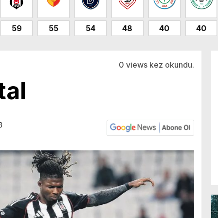
59
55
54
48
40
40
0 views kez okundu.
tal
3