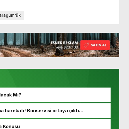
aragümrük
lacak Mı?
 harekatı! Bonservisi ortaya çıktı…
a Konusu