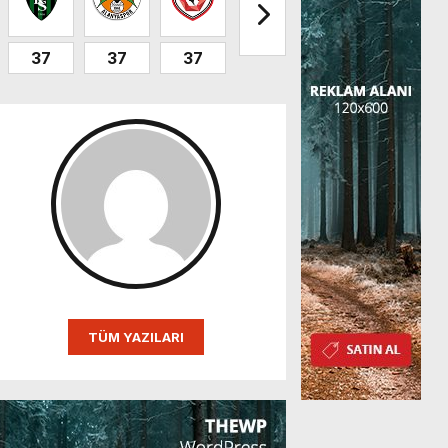
37
37
37
32
32
31
TÜM YAZILARI