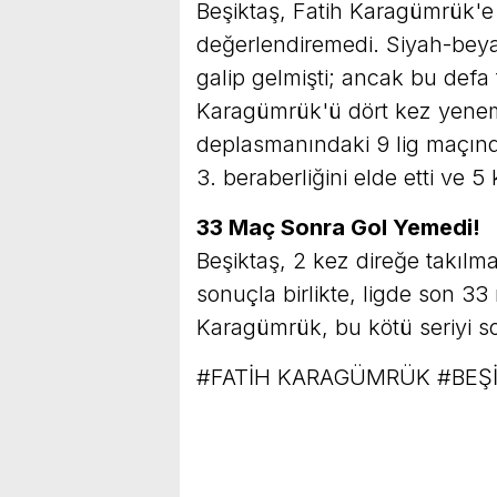
Beşiktaş, Fatih Karagümrük'e 
değerlendiremedi. Siyah-beyaz
galip gelmişti; ancak bu defa t
Karagümrük'ü dört kez yene
deplasmanındaki 9 lig maçınd
3. beraberliğini elde etti ve 5 
33 Maç Sonra Gol Yemedi!
Beşiktaş, 2 kez direğe takılm
sonuçla birlikte, ligde son 
Karagümrük, bu kötü seriyi s
#FATİH KARAGÜMRÜK #BEŞ