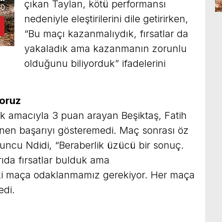
çıkan Taylan, kötü performansı
nedeniyle eleştirilerini dile getirirken,
“Bu maçı kazanmalıydık, fırsatlar da
yakaladık ama kazanmanın zorunlu
olduğunu biliyorduk” ifadelerini
yoruz
ak amacıyla 3 puan arayan Beşiktaş, Fatih
nen başarıyı gösteremedi. Maç sonrası öz
oyuncu Ndidi, “Beraberlik üzücü bir sonuç.
rıda fırsatlar bulduk ama
aki maça odaklanmamız gerekiyor. Her maça
edi.