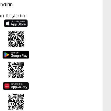
ndirin
rı Keşfedin!