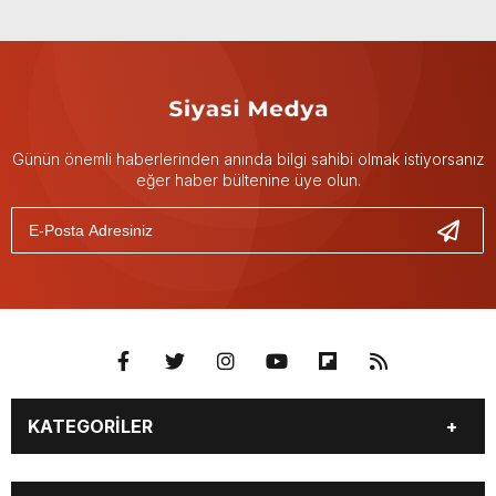
Günün önemli haberlerinden anında bilgi sahibi olmak istiyorsanız
eğer haber bültenine üye olun.
KATEGORİLER
GÜNDEM
DÜNYA