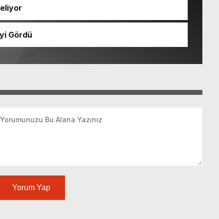
eliyor
yi Gördü
Yorum Yap