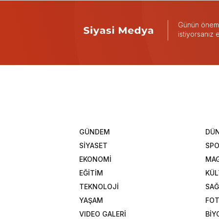
Günün önemli
istiyorsanız
GÜNDEM
DÜ
SİYASET
SP
EKONOMİ
MAG
EĞİTİM
KÜL
TEKNOLOJİ
SAĞ
YAŞAM
FOT
VIDEO GALERİ
BİY