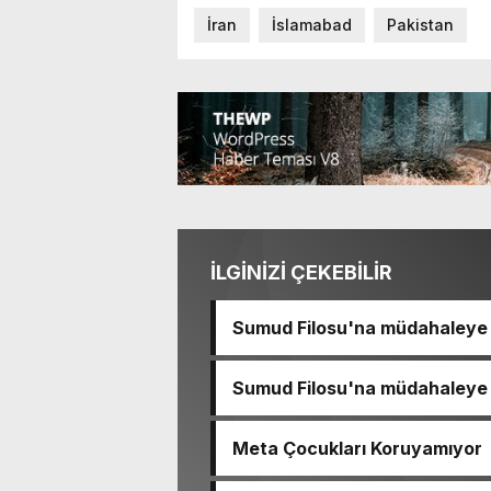
İran
İslamabad
Pakistan
İLGİNİZİ ÇEKEBİLİR
Sumud Filosu'na müdahaleye s
Sumud Filosu'na müdahaleye s
Meta Çocukları Koruyamıyor