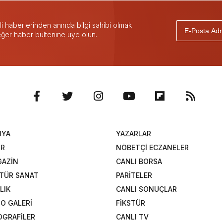
 haberlerinden anında bilgi sahibi olmak
 eğer haber bültenine üye olun.
NYA
YAZARLAR
OR
NÖBETÇİ ECZANELER
AZİN
CANLI BORSA
TÜR SANAT
PARİTELER
LIK
CANLI SONUÇLAR
O GALERİ
FİKSTÜR
OGRAFİLER
CANLI TV