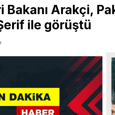
ri Bakanı Arakçi, Pa
erif ile görüştü
9