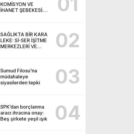
01
KOMİSYON VE
İHANET ŞEBEKESİ:
DR. NİHAT URUÇ VE
SEMİH İŞİTME
MERKEZİ’NİN SGK
02
VURGUNU!
SAĞLIKTA BİR KARA
LEKE: Sİ-SER İŞİTME
MERKEZLERİ VE
MODERN UMUT
TACİRLİĞİ
03
Sumud Filosu'na
müdahaleye
siyasilerden tepki
04
SPK’dan borçlanma
aracı ihracına onay:
Beş şirkete yeşil ışık