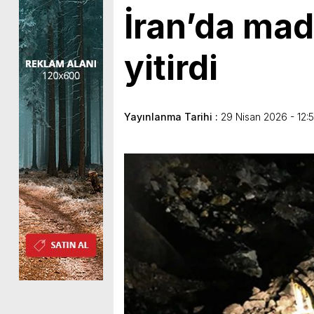
İran’da mad
yitirdi
Yayınlanma Tarihi :
29 Nisan 2026 - 12: