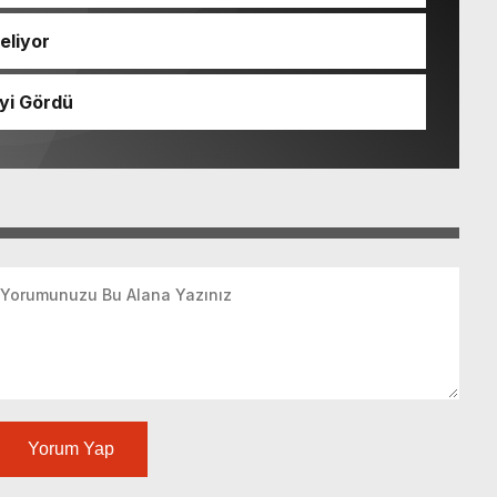
eliyor
yi Gördü
Yorum Yap