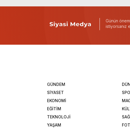
Günün önemli
istiyorsanız
GÜNDEM
DÜ
SİYASET
SP
EKONOMİ
MAG
EĞİTİM
KÜL
TEKNOLOJİ
SAĞ
YAŞAM
FOT