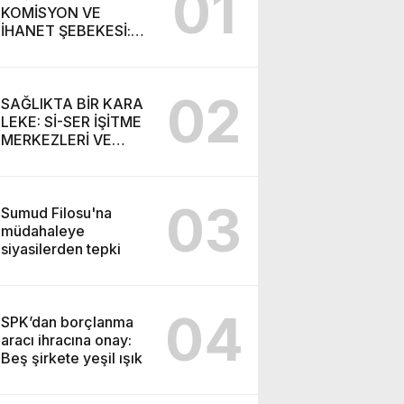
01
KOMİSYON VE
İHANET ŞEBEKESİ:
DR. NİHAT URUÇ VE
SEMİH İŞİTME
MERKEZİ’NİN SGK
02
VURGUNU!
SAĞLIKTA BİR KARA
LEKE: Sİ-SER İŞİTME
MERKEZLERİ VE
MODERN UMUT
TACİRLİĞİ
03
Sumud Filosu'na
müdahaleye
siyasilerden tepki
04
SPK’dan borçlanma
aracı ihracına onay:
Beş şirkete yeşil ışık