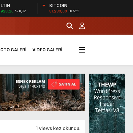
LTIN
BITCOIN
MERKEZİ’NİN SGK
.928,26
81.280,00
% 0,32
-0.522
İĞİ
FOTO GALERİ
VIDEO GALERİ
tı kararı verildi
boyunca etkili olacak
MERKEZİ’NİN SGK
1 views kez okundu.