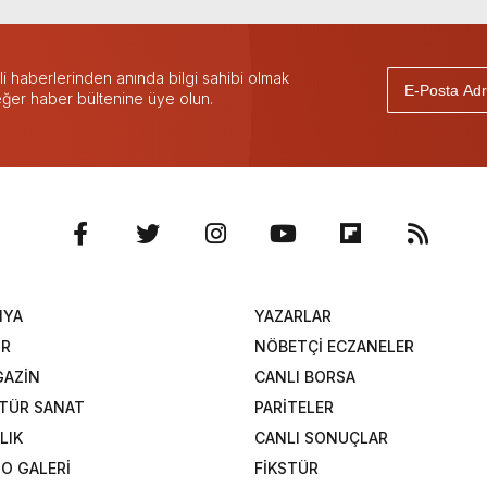
 haberlerinden anında bilgi sahibi olmak
 eğer haber bültenine üye olun.
NYA
YAZARLAR
OR
NÖBETÇİ ECZANELER
AZİN
CANLI BORSA
TÜR SANAT
PARİTELER
LIK
CANLI SONUÇLAR
O GALERİ
FİKSTÜR